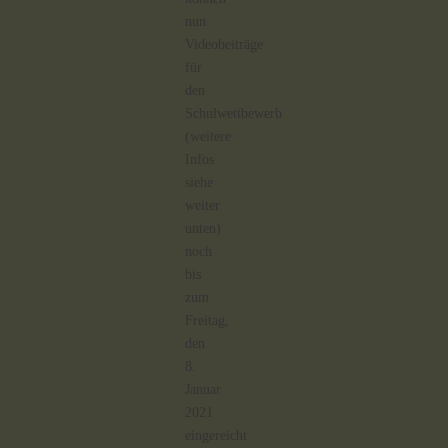
nun
Videobeiträge
für
den
Schulwettbewerb
(weitere
Infos
siehe
weiter
unten)
noch
bis
zum
Freitag,
den
8.
Januar
2021
eingereicht