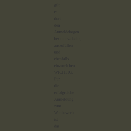
gilt
es
dort
den
Anmeldebogen
herunterzuladen,
auszufüllen
und
ebenfalls
einzureichen.
WICHTIG:
Für
die
erfolgreiche
Anmeldung
zum
Wettbewerb
ist
das