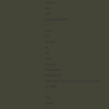
werden.
Das
geht
folgerndermaßen:
1.
Gehe
auf
Moodle
in
den
Kurs
„Jugend
Präsentiert
Wettbewerb“
https://mls.lernen20.de/course/view.php?
id=1200
2.
Dort
findest
Du