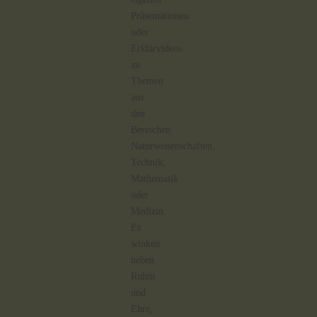
Präsentationen
oder
Erklärvideos
zu
Themen
aus
den
Bereichen
Naturwissenschaften,
Technik,
Mathematik
oder
Medizin.
Es
winken
neben
Ruhm
und
Ehre,