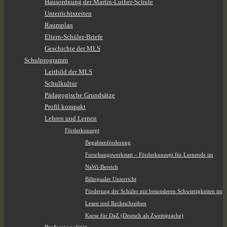
Hausordnung der Martin-Luther-Schule
Unterrichtszeiten
Raumplan
Eltern-Schüler-Briefe
Geschichte der MLS
Schulprogramm
Leitbild der MLS
Schulkultur
Pädagogische Grundsätze
Profil kompakt
Lehren und Lernen
Förderkonzept
Begabtenförderung
Forschungswerkstatt – Förderkonzept für Lernende im
NaWi-Bereich
Bilingualer Unterricht
Förderung der Schüler mit besonderen Schwierigkeiten im
Lesen und Rechtschreiben
Kurse für DaZ (Deutsch als Zweitsprache)