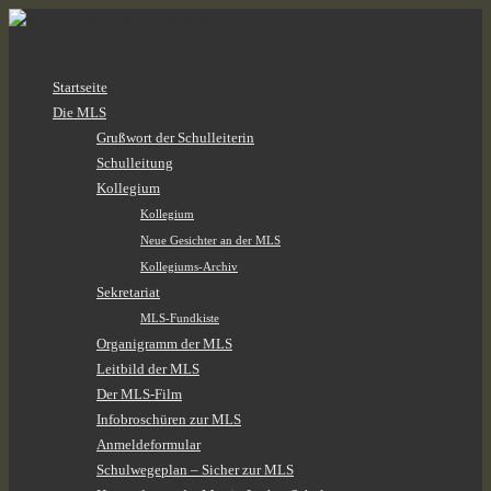
Zum
Startseite
Inhalt
Die MLS
springen
Grußwort der Schulleiterin
Schulleitung
Kollegium
Kollegium
Neue Gesichter an der MLS
Kollegiums-Archiv
Sekretariat
MLS-Fundkiste
Organigramm der MLS
Leitbild der MLS
Der MLS-Film
Infobroschüren zur MLS
Anmeldeformular
Schulwegeplan – Sicher zur MLS