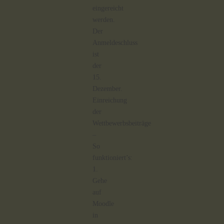
eingereicht
werden.
Der
Anmeldeschluss
ist
der
15.
Dezember.
Einreichung
der
Wettbewerbsbeiträge
–
So
funktioniert’s:
1.
Gehe
auf
Moodle
in