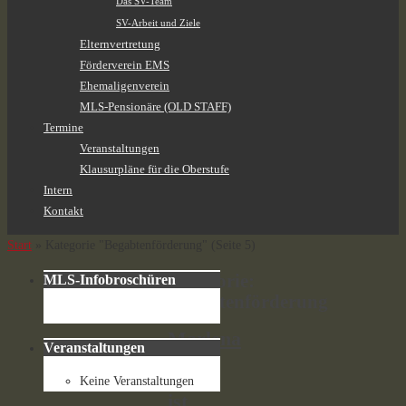
Das SV-Team
SV-Arbeit und Ziele
Elternvertretung
Förderverein EMS
Ehemaligenverein
MLS-Pensionäre (OLD STAFF)
Termine
Veranstaltungen
Klausurpläne für die Oberstufe
Intern
Kontakt
Start
»
Kategorie "Begabtenförderung"
(Seite 5)
Kategorie:
MLS-Infobroschüren
Begabtenförderung
Marlena
Veranstaltungen
Ulm
(6b)
Keine Veranstaltungen
ist