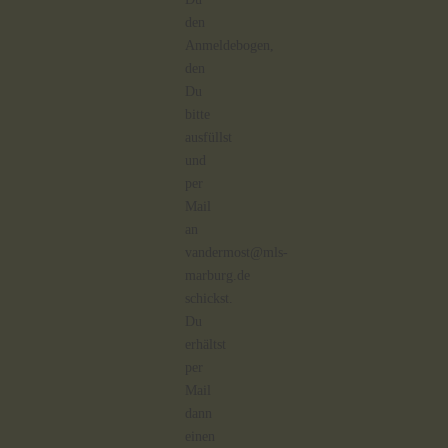
den
Anmeldebogen,
den
Du
bitte
ausfüllst
und
per
Mail
an
vandermost@mls-
marburg.de
schickst.
Du
erhältst
per
Mail
dann
einen