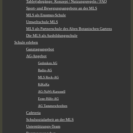
Tabletjahrgänge: Konzept / Nutzungsregeln / FAQ
Sport- und Bewegungsangebote an der MLS
MLS als Erasmus-Schule
Umweltschule MLS
MLS als Partnerschule des Alten Botanischen Gartens
Die MLS als Ausbildungsschule
Schule erleben
Ganztagsangebot
AG-Angebot
Gedenken AG
Radio-AG
MLS Rock-AG
KiKuKa
AG-NaWi-Karussell
Erste-Hilfe-AG
AG Tastaturschreiben
Cafeteria
Schulsozialarbeit an der MLS
Unterstützungs-Team