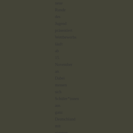
neue
Runde
des
Jugend
präsentiert
Wettbewerbs
läuft
ab
15.
November
an.
Dabei
messen
sich
Schüler*innen
aus
ganz
Deutschland
mit
eigenen