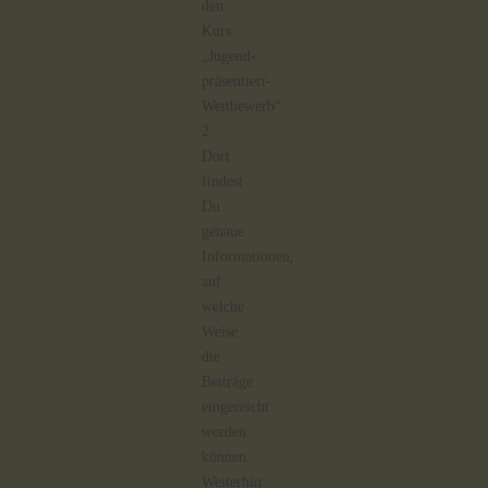
den
Kurs
„Jugend-
präsentiert-
Wettbewerb“
2.
Dort
findest
Du
genaue
Informationen,
auf
welche
Weise
die
Beiträge
eingereicht
werden
können.
Weiterhin