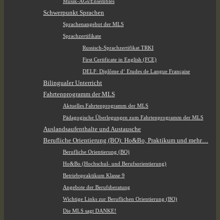
Musik-AGs/Ensembles
Schwerpunkt Sprachen
Sprachenangebot der MLS
Sprachzertifikate
Russisch-Sprachzertifikat TRKI
First Certificate in English (FCE)
DELF: Diplôme d‘ Etudes de Langue Française
Bilingualer Unterricht
Fahrtenprogramm der MLS
Aktuelles Fahrtenprogramm der MLS
Pädagogische Überlegungen zum Fahrtenprogramm der MLS
Auslandsaufenthalte und Austausche
Berufliche Orientierung (BO): Ho&Bo, Praktikum und mehr…
Berufliche Orientierung (BO)
Ho&Bo (Hochschul- und Berufsorientierung)
Betriebspraktikum Klasse 9
Angebote der Berufsberatung
Wichtige Links zur Beruflichen Orientierung (BO)
Die MLS sagt DANKE!