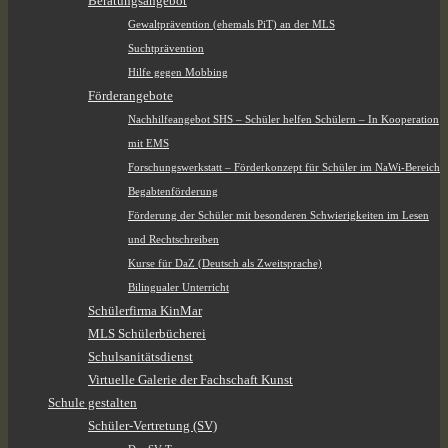
Beratungsangebot
Gewaltprävention (ehemals PiT) an der MLS
Suchtprävention
Hilfe gegen Mobbing
Förderangebote
Nachhilfeangebot SHS – Schüler helfen Schülern – In Kooperation
mit EMS
Forschungswerkstatt – Förderkonzept für Schüler im NaWi-Bereich
Begabtenförderung
Förderung der Schüler mit besonderen Schwierigkeiten im Lesen
und Rechtschreiben
Kurse für DaZ (Deutsch als Zweitsprache)
Bilingualer Unterricht
Schülerfirma KinMar
MLS Schülerbücherei
Schulsanitätsdienst
Virtuelle Galerie der Fachschaft Kunst
Schule gestalten
Schüler-Vertretung (SV)