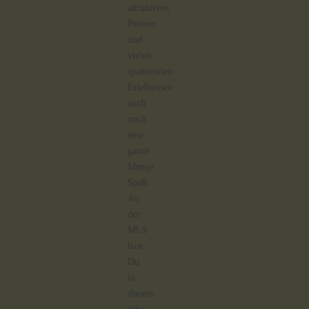
attraktiven
Preisen
und
vielen
spannenden
Erlebnissen
auch
noch
eine
ganze
Menge
Spaß.
An
der
MLS
hast
Du
in
diesem