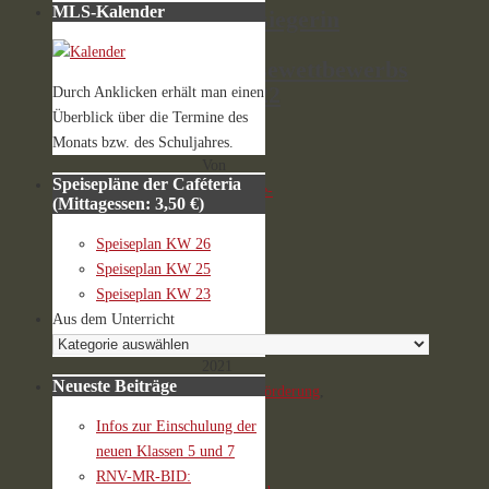
MLS-Kalender
Schulsiegerin
des
Vorlesewettbewerbs
2021/22
Durch Anklicken erhält man einen
Überblick über die Termine des
Monats bzw. des Schuljahres.
Von
Speisepläne der Caféteria
Homepage-
(Mittagessen: 3,50 €)
AG
7.
Speiseplan KW 26
Dezember
Speiseplan KW 25
2021
Speiseplan KW 23
12.
Aus dem Unterricht
Dezember
2021
Neueste Beiträge
Begabtenförderung
,
Deutsch
,
Infos zur Einschulung der
Schuljahr
neuen Klassen 5 und 7
2021/22
,
RNV-MR-BID: