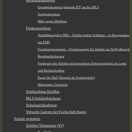
Beratungsangebot
Gewaltprävention (ehemals PiT) an der MLS
Suchtprävention
Hilfe gegen Mobbing
Förderangebote
Nachhilfeangebot SHS – Schüler helfen Schülern – In Kooperation
mit EMS
Forschungswerkstatt – Förderkonzept für Schüler im NaWi-Bereich
Begabtenförderung
Förderung der Schüler mit besonderen Schwierigkeiten im Lesen
und Rechtschreiben
Kurse für DaZ (Deutsch als Zweitsprache)
Bilingualer Unterricht
Schülerfirma KinMar
MLS Schülerbücherei
Schulsanitätsdienst
Virtuelle Galerie der Fachschaft Kunst
Schule gestalten
Schüler-Vertretung (SV)