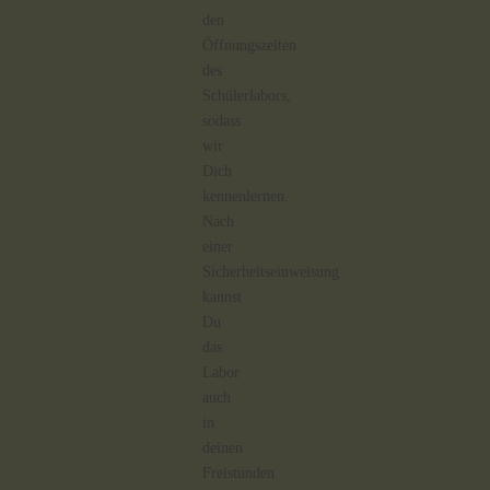
den
Öffnungszeiten
des
Schülerlabors,
sodass
wir
Dich
kennenlernen.
Nach
einer
Sicherheitseinweisung
kannst
Du
das
Labor
auch
in
deinen
Freistunden