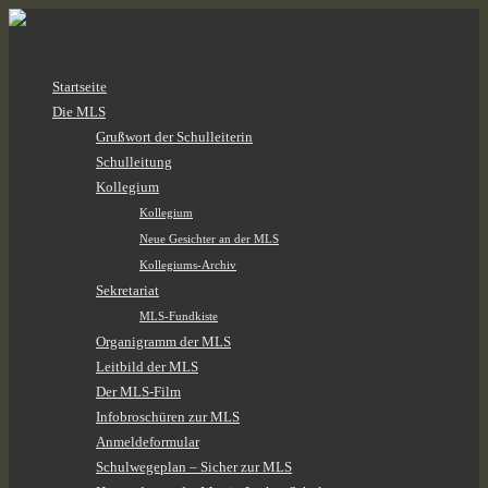
Zum
Startseite
Inhalt
Die MLS
springen
Grußwort der Schulleiterin
Schulleitung
Kollegium
Kollegium
Neue Gesichter an der MLS
Kollegiums-Archiv
Sekretariat
MLS-Fundkiste
Organigramm der MLS
Leitbild der MLS
Der MLS-Film
Infobroschüren zur MLS
Anmeldeformular
Schulwegeplan – Sicher zur MLS