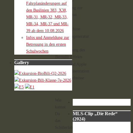
Mikroskop
Fahrplanänderungen auf
Beleuchtung zur
den Buslinien 383, X38,
Anzucht von
MR-31, MR-32, MR-33,
Pflanzen
MR-34, MR-37 und MR-
PCR-Maschine
39 ab dem 10.08.2026
Strömungsgeneratur
Infos und Anmeldung zur
z.B. zur
Betreuung in den ersten
Untersuchung des
Schulwochen
Bernulli Effekts
Gallery
Beamer und Apple
TV zur Präsentation
Eurer Ergebnisse
Wie
kannst
MLS-Clip „Die Rede“
Du
(2024)
das
Schülerlabor