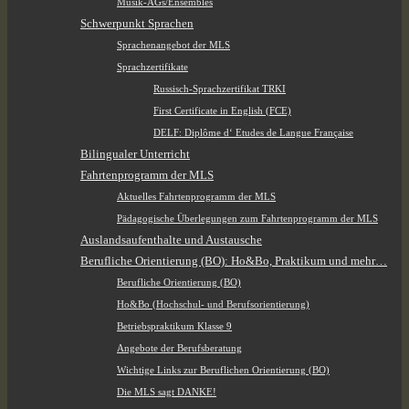
Musik-AGs/Ensembles
Schwerpunkt Sprachen
Sprachenangebot der MLS
Sprachzertifikate
Russisch-Sprachzertifikat TRKI
First Certificate in English (FCE)
DELF: Diplôme d‘ Etudes de Langue Française
Bilingualer Unterricht
Fahrtenprogramm der MLS
Aktuelles Fahrtenprogramm der MLS
Pädagogische Überlegungen zum Fahrtenprogramm der MLS
Auslandsaufenthalte und Austausche
Berufliche Orientierung (BO): Ho&Bo, Praktikum und mehr…
Berufliche Orientierung (BO)
Ho&Bo (Hochschul- und Berufsorientierung)
Betriebspraktikum Klasse 9
Angebote der Berufsberatung
Wichtige Links zur Beruflichen Orientierung (BO)
Die MLS sagt DANKE!