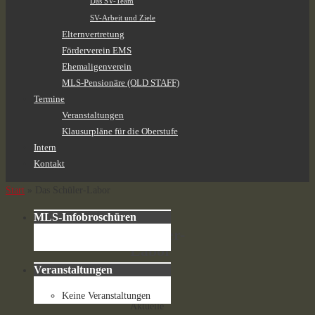
Das SV-Team
SV-Arbeit und Ziele
Elternvertretung
Förderverein EMS
Ehemaligenverein
MLS-Pensionäre (OLD STAFF)
Termine
Veranstaltungen
Klausurpläne für die Oberstufe
Intern
Kontakt
Start
»
Das Schüler-Labor
Das
MLS-Infobroschüren
Schüler-
Labor
Veranstaltungen
Keine Veranstaltungen
Aktuelle