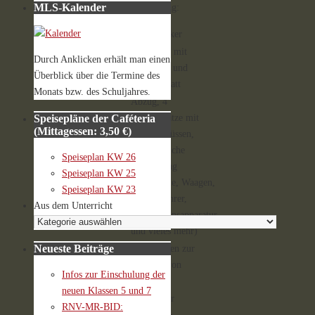
MLS-Kalender
Ausstattung:
3-D-Drucker
Werkbank mit
Durch Anklicken erhält man einen
Werkzeug und
Überblick über die Termine des
Lötwerkstatt
Monats bzw. des Schuljahres.
Abzug, 4
Arbeitsplätze mit
Speisepläne der Caféteria
(Mittagessen: 3,50 €)
Gasanschlüssen,
umfangreiche
Speiseplan KW 26
Ausstattung
Speiseplan KW 25
(Glasgeräte, Waagen,
Speiseplan KW 23
Magnetrührer,
Aus dem Unterricht
Destillationsapparatur
und vieles mehr)
Neueste Beiträge
Nährmedien zur
Anzucht von
Infos zur Einschulung der
Bakterien
neuen Klassen 5 und 7
Sterilisator
RNV-MR-BID: