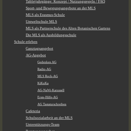
Tabletjahrgänge: Konzept / Nutzungsregeln / FAQ
Sport- und Bewegungsangebote an der MLS
MLS als Erasmus-Schule
Umweltschule MLS
MLS als Partnerschule des Alten Botanischen Gartens
Die MLS als Ausbildungsschule
Schule erleben
Ganztagsangebot
AG-Angebot
Gedenken AG
Radio-AG
MLS Rock-AG
KiKuKa
AG-NaWi-Karussell
Erste-Hilfe-AG
AG Tastaturschreiben
Cafeteria
Schulsozialarbeit an der MLS
Unterstützungs-Team