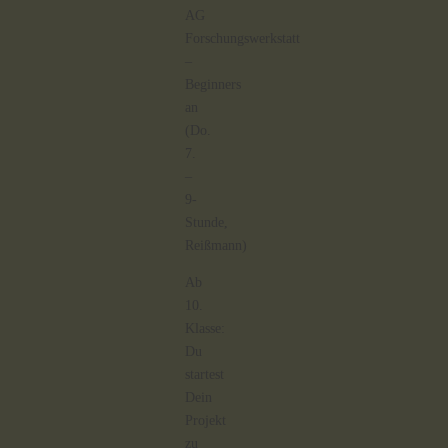
AG
Forschungswerkstatt
–
Beginners
an
(Do.
7.
–
9-
Stunde,
Reißmann)
Ab
10.
Klasse:
Du
startest
Dein
Projekt
zu