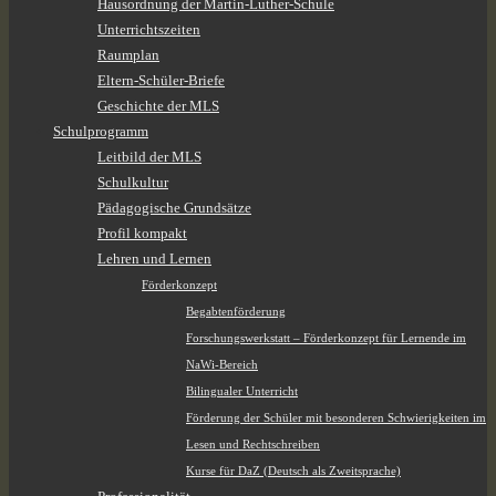
Hausordnung der Martin-Luther-Schule
Unterrichtszeiten
Raumplan
Eltern-Schüler-Briefe
Geschichte der MLS
Schulprogramm
Leitbild der MLS
Schulkultur
Pädagogische Grundsätze
Profil kompakt
Lehren und Lernen
Förderkonzept
Begabtenförderung
Forschungswerkstatt – Förderkonzept für Lernende im
NaWi-Bereich
Bilingualer Unterricht
Förderung der Schüler mit besonderen Schwierigkeiten im
Lesen und Rechtschreiben
Kurse für DaZ (Deutsch als Zweitsprache)