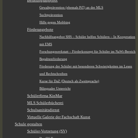
Beratungsangebot
Gewaltprävention (ehemals PiT) an der MLS
Suchtprävention
Hilfe gegen Mobbing
Förderangebote
Nachhilfeangebot SHS – Schüler helfen Schülern – In Kooperation
mit EMS
Forschungswerkstatt – Förderkonzept für Schüler im NaWi-Bereich
Begabtenförderung
Förderung der Schüler mit besonderen Schwierigkeiten im Lesen
und Rechtschreiben
Kurse für DaZ (Deutsch als Zweitsprache)
Bilingualer Unterricht
Schülerfirma KinMar
MLS Schülerbücherei
Schulsanitätsdienst
Virtuelle Galerie der Fachschaft Kunst
Schule gestalten
Schüler-Vertretung (SV)