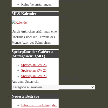
Oberstufenschüler
Keine Veranstaltungen
aus
sechs
MLS-Kalender
regionalen
MINT-
EC-
Durch Anklicken erhält man einen
Schulen
Überblick über die Termine des
tauchen
Monats bzw. des Schuljahres.
einen
Tag
Speisepläne der Caféteria
in
(Mittagessen: 3,50 €)
die
Speiseplan KW 26
Welt
Speiseplan KW 25
der
Speiseplan KW 23
Teilchenphysik
Aus dem Unterricht
ein
Neueste Beiträge
Von
Homepage-
Infos zur Einschulung der