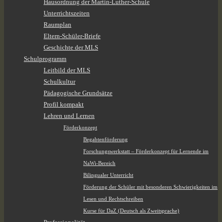
Hausordnung der Martin-Luther-Schule
Unterrichtszeiten
Raumplan
Eltern-Schüler-Briefe
Geschichte der MLS
Schulprogramm
Leitbild der MLS
Schulkultur
Pädagogische Grundsätze
Profil kompakt
Lehren und Lernen
Förderkonzept
Begabtenförderung
Forschungswerkstatt – Förderkonzept für Lernende im
NaWi-Bereich
Bilingualer Unterricht
Förderung der Schüler mit besonderen Schwierigkeiten im
Lesen und Rechtschreiben
Kurse für DaZ (Deutsch als Zweitsprache)