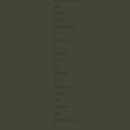
mit
anderen
Physik-
Interessierten
ins
Gespräch
zu
kommen.
Auch
das
Angebot
der
Referenten,
Fragen
zum
Unileben
und
Physikstudium
zu