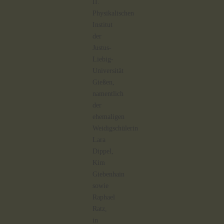
II.
Physikalischen
Institut
der
Justus-
Liebig-
Universität
Gießen,
namentlich
der
ehemaligen
Weidigschülerin
Lara
Dippel,
Kim
Giebenhain
sowie
Raphael
Ratz,
in