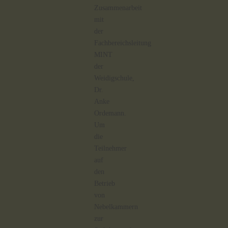
Zusammenarbeit
mit
der
Fachbereichsleitung
MINT
der
Weidigschule,
Dr.
Anke
Ordemann.
Um
die
Teilnehmer
auf
den
Betrieb
von
Nebelkammern
zur