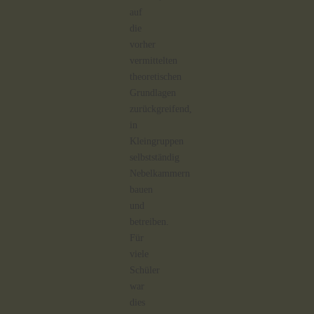
auf
die
vorher
vermittelten
theoretischen
Grundlagen
zurückgreifend,
in
Kleingruppen
selbstständig
Nebelkammern
bauen
und
betreiben.
Für
viele
Schüler
war
dies