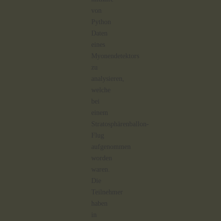
von
Python
Daten
eines
Myonendetektors
zu
analysieren,
welche
bei
einem
Stratosphärenballon-
Flug
aufgenommen
worden
waren.
Die
Teilnehmer
haben
in