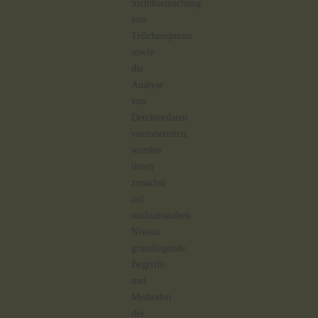
Sichtbarmachung
von
Teilchenspuren
sowie
die
Analyse
von
Detektordaten
vorzubereiten,
wurden
ihnen
zunächst
auf
studiumsnahen
Niveau
grundlegende
Begriffe
und
Methoden
der