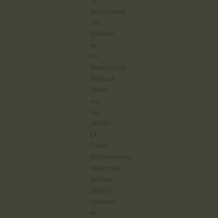
30
Schülerinnen
und
Schülern
an
der
Weidigschule
Butzbach.
Anlass
war
das
„MINT-
EC-
Forum
Teilchenphysik-
Masterclass“,
welches
jährlich
rotierend
an