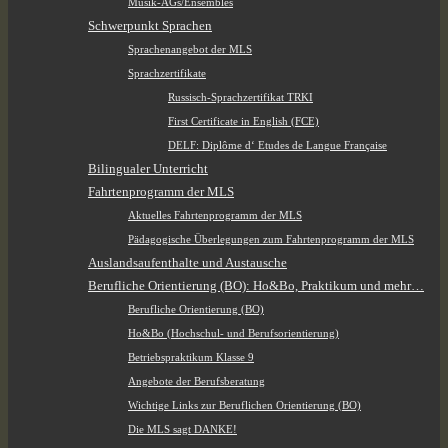
Musik-AGs/Ensembles
Schwerpunkt Sprachen
Sprachenangebot der MLS
Sprachzertifikate
Russisch-Sprachzertifikat TRKI
First Certificate in English (FCE)
DELF: Diplôme d‘ Etudes de Langue Française
Bilingualer Unterricht
Fahrtenprogramm der MLS
Aktuelles Fahrtenprogramm der MLS
Pädagogische Überlegungen zum Fahrtenprogramm der MLS
Auslandsaufenthalte und Austausche
Berufliche Orientierung (BO): Ho&Bo, Praktikum und mehr…
Berufliche Orientierung (BO)
Ho&Bo (Hochschul- und Berufsorientierung)
Betriebspraktikum Klasse 9
Angebote der Berufsberatung
Wichtige Links zur Beruflichen Orientierung (BO)
Die MLS sagt DANKE!