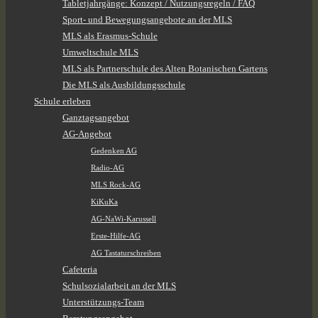
Tabletjahrgänge: Konzept / Nutzungsregeln / FAQ
Sport- und Bewegungsangebote an der MLS
MLS als Erasmus-Schule
Umweltschule MLS
MLS als Partnerschule des Alten Botanischen Gartens
Die MLS als Ausbildungsschule
Schule erleben
Ganztagsangebot
AG-Angebot
Gedenken AG
Radio-AG
MLS Rock-AG
KiKuKa
AG-NaWi-Karussell
Erste-Hilfe-AG
AG Tastaturschreiben
Cafeteria
Schulsozialarbeit an der MLS
Unterstützungs-Team