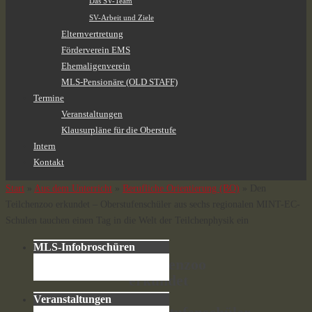
Das SV-Team
SV-Arbeit und Ziele
Elternvertretung
Förderverein EMS
Ehemaligenverein
MLS-Pensionäre (OLD STAFF)
Termine
Veranstaltungen
Klausurpläne für die Oberstufe
Intern
Kontakt
Start
»
Aus dem Unterricht
»
Berufliche Orientierung (BO)
»
Den
Teilchenzoo erkundet – Oberstufenschüler aus sechs regionalen MINT-EC-
Schulen tauchen einen Tag in die Welt der Teilchenphysik ein
Den
MLS-Infobroschüren
Teilchenzoo
erkundet
–
Veranstaltungen