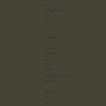
positiv
hervorgehoben.
Auch
das
–
im
Vergleich
zum
normalen
Unterricht
und
vielen
anderen
außerunterrichtlichen
Angeboten
–
fachlich
sehr
hohe