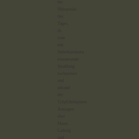
der
Höhepunkt
des
Tages,
da
man
mit
Nebelkammern
ionisierende
Strahlung
nachweisen
und
anhand
der
Tröpfchenspuren
Aussagen
über
Masse,
Ladung
und