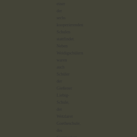
einer
der
sechs
kooperierenden
Schulen
stattfindet.
Neben
Weidigschülern
waren
auch
Schüler
der
Gießener
Liebig-
Schule,
der
Wetzlarer
Goetheschule,
des