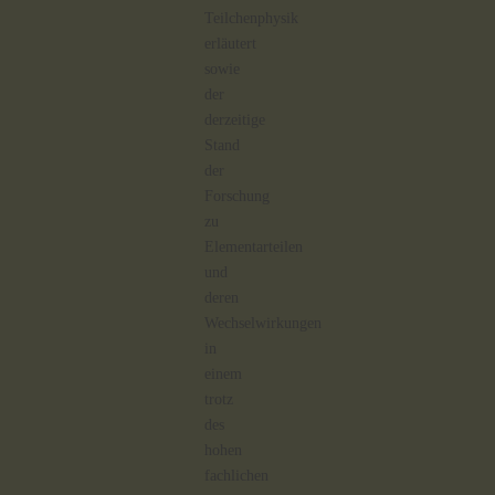
Teilchenphysik
erläutert
sowie
der
derzeitige
Stand
der
Forschung
zu
Elementarteilen
und
deren
Wechselwirkungen
in
einem
trotz
des
hohen
fachlichen