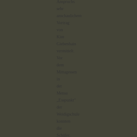
Anspruchs
sehr
anschaulichem
Vortrag
von
Kim
Giebenhain
vermittelt.
Vor
dem
Mittagessen
in
der
Mensa
„Esspunkt“
der
Weidigschule
konnten
die
Schüler,