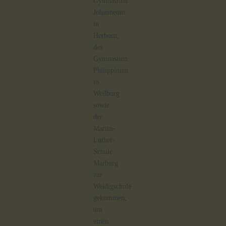
Gymnasium
Johanneum
in
Herborn,
des
Gymnasium
Philippinum
in
Weilburg
sowie
der
Martin-
Luther-
Schule
Marburg
zur
Weidigschule
gekommen,
um
einen