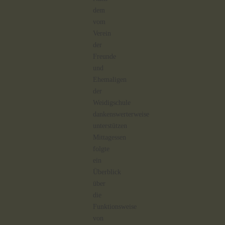
dem
vom
Verein
der
Freunde
und
Ehemaligen
der
Weidigschule
dankenswerterweise
unterstützen
Mittagessen
folgte
ein
Überblick
über
die
Funktionsweise
von