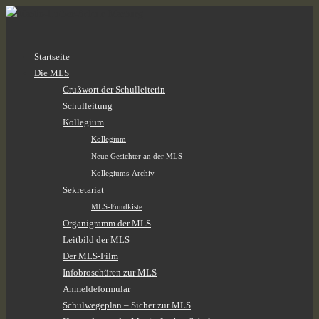
Zum
Startseite
Inhalt
Die MLS
springen
Grußwort der Schulleiterin
Schulleitung
Kollegium
Kollegium
Neue Gesichter an der MLS
Kollegiums-Archiv
Sekretariat
MLS-Fundkiste
Organigramm der MLS
Leitbild der MLS
Der MLS-Film
Infobroschüren zur MLS
Anmeldeformular
Schulwegeplan – Sicher zur MLS