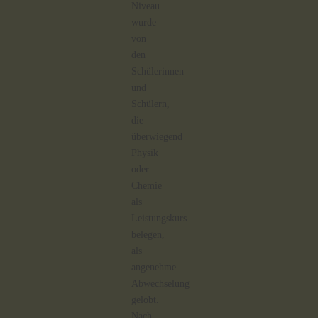
Niveau
wurde
von
den
Schülerinnen
und
Schülern,
die
überwiegend
Physik
oder
Chemie
als
Leistungskurs
belegen,
als
angenehme
Abwechselung
gelobt.
Nach