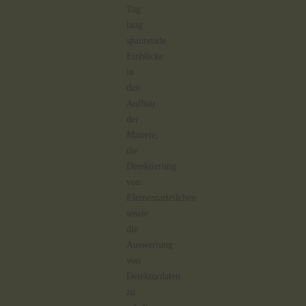
Tag
lang
spannende
Einblicke
in
den
Aufbau
der
Materie,
die
Detektierung
von
Elementarteilchen
sowie
die
Auswertung
von
Detektordaten
zu