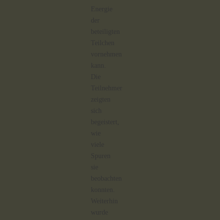
Energie
der
beteiligten
Teilchen
vornehmen
kann.
Die
Teilnehmer
zeigten
sich
begeistert,
wie
viele
Spuren
sie
beobachten
konnten.
Weiterhin
wurde