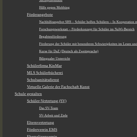
Suchtprävention
Hilfe gegen Mobbing
Förderangebote
Nachhilfeangebot SHS – Schüler helfen Schülern – In Kooperation 
Forschungswerkstatt – Förderkonzept für Schüler im NaWi-Bereich
Begabtenförderung
Förderung der Schüler mit besonderen Schwierigkeiten im Lesen un
Kurse für DaZ (Deutsch als Zweitsprache)
Bilingualer Unterricht
Schülerfirma KinMar
MLS Schülerbücherei
Schulsanitätsdienst
Virtuelle Galerie der Fachschaft Kunst
Schule gestalten
Schüler-Vertretung (SV)
Das SV-Team
SV-Arbeit und Ziele
Elternvertretung
Förderverein EMS
Ehemaligenverein