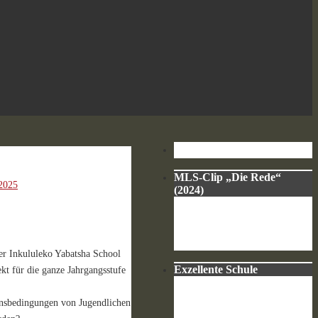
MLS-Clip „Die Rede“
/2025
(2024)
er Inkululeko Yabatsha School
Exzellente Schule
t für die ganze Jahrgangsstufe
ensbedingungen von Jugendlichen