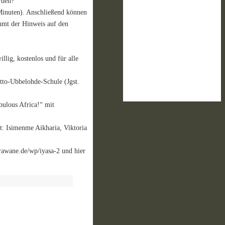
rden?
 Minuten). Anschließend können
ommt der Hinweis auf den
lig, kostenlos und für alle
tto-Ubbelohde-Schule (Jgst.
bulous Africa!“ mit
: Isimenme Aikharia, Viktoria
arawane.de/wp/iyasa-2 und hier