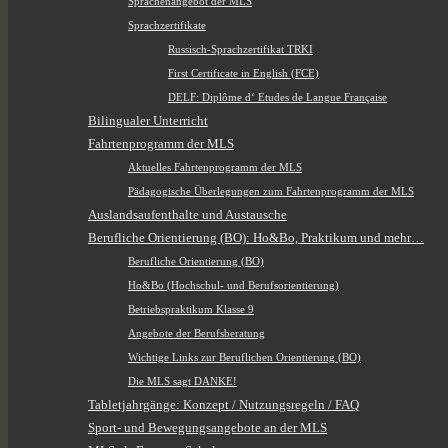
Sprachenangebot der MLS
Sprachzertifikate
Russisch-Sprachzertifikat TRKI
First Certificate in English (FCE)
DELF: Diplôme d‘ Etudes de Langue Française
Bilingualer Unterricht
Fahrtenprogramm der MLS
Aktuelles Fahrtenprogramm der MLS
Pädagogische Überlegungen zum Fahrtenprogramm der MLS
Auslandsaufenthalte und Austausche
Berufliche Orientierung (BO): Ho&Bo, Praktikum und mehr…
Berufliche Orientierung (BO)
Ho&Bo (Hochschul- und Berufsorientierung)
Betriebspraktikum Klasse 9
Angebote der Berufsberatung
Wichtige Links zur Beruflichen Orientierung (BO)
Die MLS sagt DANKE!
Tabletjahrgänge: Konzept / Nutzungsregeln / FAQ
Sport- und Bewegungsangebote an der MLS