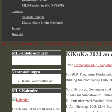
MLS-Pensionäre (OLD STAFF)
Termine
Veranstaltungen
Klausurpläne für die Oberstufe
Intern
Kontakt
Start
»
Aus dem Unterricht
»
Gesellschaftswissenschaften
»
Politik und Wirts
KiKuKa 2024 an
MLS-Infobroschüren
Von
Homepage-AG
9. Septem
Veranstaltungen
16.-20.9. Programm KinderKul
Bildung für Nachhaltige Entwi
Keine Veranstaltungen
Vom 16. bis 20. September sind 
MLS-Kalender
of Arts aus Simbabwe im Rahmen
E1 läuft über zwei Wochen. Hier
1. Am Dienstag, 10.9. (3./4. S
Durch Anklicken erhält man einen