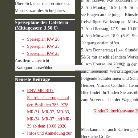
in Simbabwe; Was bedeuten die 
Überblick über die Termine des
2. Am Montag, 16.9. (5./6. Stun
Monats bzw. des Schuljahres.
sie Fragen an die jungen Künstl
freiwilligen Workshop am Mittw
Speisepläne der Caféteria
(Mittagessen: 3,50 €)
3. Am Dienstag, 17.9. um 19:00h
4. Am Mittwoch 18.9. (8./9. Stu
Speiseplan KW 26
Jahrgangsstufen offen.
Speiseplan KW 25
5. Am Donnerstag (1.-4. Stunde)
Speiseplan KW 23
5&6) mit anschließendem Works
Aus dem Unterricht
6. Am Freitag um 20:00h in der 
anschließendem Werkstattgespräc
Folgende Schülerinnen und Schü
Neueste Beiträge
Heinzer, Vincent Gotthold, Leon
RNV-MR-BID:
Hier findet Ihr/finden Sie ausf
Fahrplanänderungen auf
zum Vorverkauf in der Waggonha
den Buslinien 383, X38,
KinderKulturKarawane 2
MR-31, MR-32, MR-33,
MR-34, MR-37 und MR-
39 ab dem 10.08.2026
Man kann aber auch Karten ganz 
Infos und Anmeldung zur
Herzliche Grüße