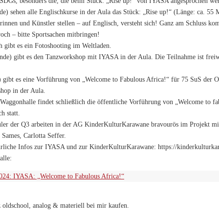
SDGs, besonders die, die beim Stück: „Rise up!“ von IYASA angesprochen we
de) sehen alle Englischkurse in der Aula das Stück: „Rise up!“ (Länge: ca. 55
erinnen und Künstler stellen – auf Englisch, versteht sich! Ganz am Schluss k
och – bitte Sportsachen mitbringen!
 gibt es ein Fotoshooting im Weltladen.
nde) gibt es den Tanzworkshop mit IYASA in der Aula. Die Teilnahme ist freiwil
 gibt es eine Vorführung von „Welcome to Fabulous Africa!“ für 75 SuS der O
hop in der Aula.
Waggonhalle findet schließlich die öffentliche Vorführung von „Welcome to fa
h statt.
ler der Q3 arbeiten in der AG KinderKulturKarawane bravourös im Projekt mit
 Sames, Carlotta Seffer.
ührliche Infos zur IYASA und zur KinderKulturKarawane: https://kinderkulturk
lle:
024: IYASA: „Welcome to Fabulous Africa!“
oldschool, analog & materiell bei mir kaufen.