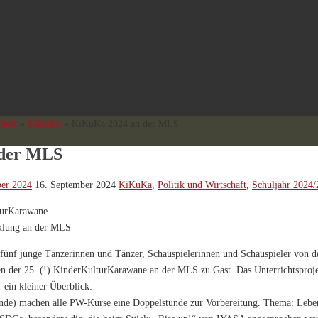
chaft
»
KiKuKa
»
KiKuKa 2024 an der MLS
 der MLS
ber 2024
16. September 2024
KiKuKa
,
Politik und Wirtschaft
,
Schuljahr 2024
turKarawane
cklung an der MLS
fünf junge Tänzerinnen und Tänzer, Schauspielerinnen und Schauspieler von d
 der 25. (!) KinderKulturKarawane an der MLS zu Gast. Das Unterrichtsprojek
 ein kleiner Überblick:
tunde) machen alle PW-Kurse eine Doppelstunde zur Vorbereitung. Thema: Leb