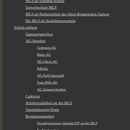
MLS als Erasmus-Schule
Umweltschule MLS
MLS als Partnerschule des Alten Botanischen Gartens
Die MLS als Ausbildungsschule
Schule erleben
Ganztagsangebot
AG-Angebot
Gedenken AG
Radio-AG
MLS Rock-AG
KiKuKa
AG-NaWi-Karussell
Erste-Hilfe-AG
AG Tastaturschreiben
Cafeteria
Schulsozialarbeit an der MLS
Unterstützungs-Team
Beratungsangebot
Gewaltprävention (ehemals PiT) an der MLS