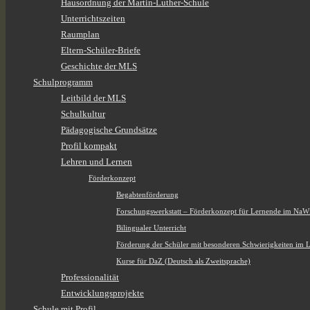
Hausordnung der Martin-Luther-Schule
Unterrichtszeiten
Raumplan
Eltern-Schüler-Briefe
Geschichte der MLS
Schulprogramm
Leitbild der MLS
Schulkultur
Pädagogische Grundsätze
Profil kompakt
Lehren und Lernen
Förderkonzept
Begabtenförderung
Forschungswerkstatt – Förderkonzept für Lernende im NaW
Bilingualer Unterricht
Förderung der Schüler mit besonderen Schwierigkeiten im 
Kurse für DaZ (Deutsch als Zweitsprache)
Professionalität
Entwicklungsprojekte
Schule mit Profil