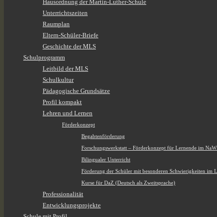
Hausordnung der Martin-Luther-Schule
Unterrichtszeiten
Raumplan
Eltern-Schüler-Briefe
Geschichte der MLS
Schulprogramm
Leitbild der MLS
Schulkultur
Pädagogische Grundsätze
Profil kompakt
Lehren und Lernen
Förderkonzept
Begabtenförderung
Forschungswerkstatt – Förderkonzept für Lernende im NaW
Bilingualer Unterricht
Förderung der Schüler mit besonderen Schwierigkeiten im 
Kurse für DaZ (Deutsch als Zweitsprache)
Professionalität
Entwicklungsprojekte
Schule mit Profil