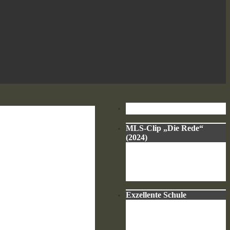
MLS-Clip „Die Rede“
(2024)
Exzellente Schule