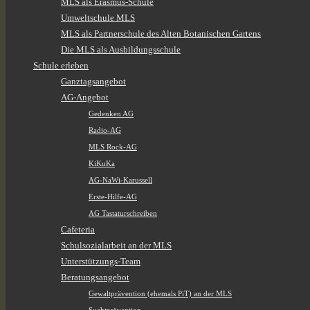
MLS als Erasmus-Schule
Umweltschule MLS
MLS als Partnerschule des Alten Botanischen Gartens
Die MLS als Ausbildungsschule
Schule erleben
Ganztagsangebot
AG-Angebot
Gedenken AG
Radio-AG
MLS Rock-AG
KiKuKa
AG-NaWi-Karussell
Erste-Hilfe-AG
AG Tastaturschreiben
Cafeteria
Schulsozialarbeit an der MLS
Unterstützungs-Team
Beratungsangebot
Gewaltprävention (ehemals PiT) an der MLS