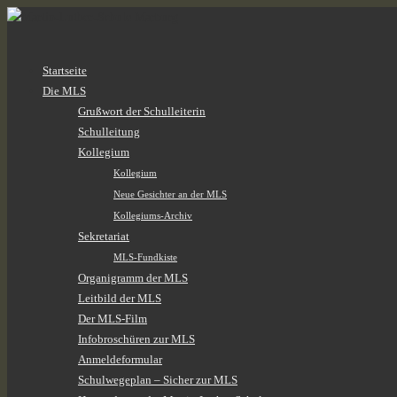
Zum
Startseite
Inhalt
Die MLS
springen
Grußwort der Schulleiterin
Schulleitung
Kollegium
Kollegium
Neue Gesichter an der MLS
Kollegiums-Archiv
Sekretariat
MLS-Fundkiste
Organigramm der MLS
Leitbild der MLS
Der MLS-Film
Infobroschüren zur MLS
Anmeldeformular
Schulwegeplan – Sicher zur MLS