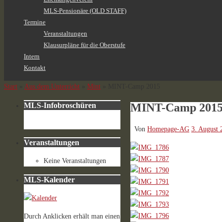
MLS-Pensionäre (OLD STAFF)
Termine
Veranstaltungen
Klausurpläne für die Oberstufe
Intern
Kontakt
Start
»
Aus dem Unterricht
»
Mint
»
MINT-Camp 2015
MINT-Camp 201
MLS-Infobroschüren
Von
Homepage-AG
3. August 
Veranstaltungen
Keine Veranstaltungen
MLS-Kalender
Durch Anklicken erhält man einen