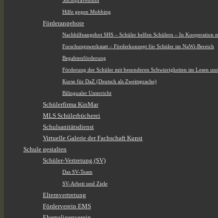
Suchtprävention
Hilfe gegen Mobbing
Förderangebote
Nachhilfeangebot SHS – Schüler helfen Schülern – In Kooperation 
Forschungswerkstatt – Förderkonzept für Schüler im NaWi-Bereich
Begabtenförderung
Förderung der Schüler mit besonderen Schwierigkeiten im Lesen un
Kurse für DaZ (Deutsch als Zweitsprache)
Bilingualer Unterricht
Schülerfirma KinMar
MLS Schülerbücherei
Schulsanitätsdienst
Virtuelle Galerie der Fachschaft Kunst
Schule gestalten
Schüler-Vertretung (SV)
Das SV-Team
SV-Arbeit und Ziele
Elternvertretung
Förderverein EMS
Ehemaligenverein