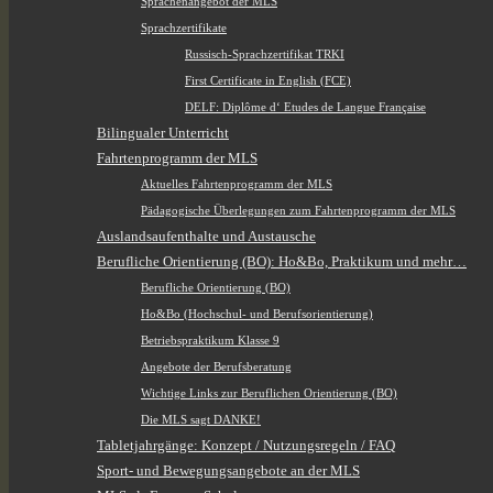
Sprachenangebot der MLS
Sprachzertifikate
Russisch-Sprachzertifikat TRKI
First Certificate in English (FCE)
DELF: Diplôme d‘ Etudes de Langue Française
Bilingualer Unterricht
Fahrtenprogramm der MLS
Aktuelles Fahrtenprogramm der MLS
Pädagogische Überlegungen zum Fahrtenprogramm der MLS
Auslandsaufenthalte und Austausche
Berufliche Orientierung (BO): Ho&Bo, Praktikum und mehr…
Berufliche Orientierung (BO)
Ho&Bo (Hochschul- und Berufsorientierung)
Betriebspraktikum Klasse 9
Angebote der Berufsberatung
Wichtige Links zur Beruflichen Orientierung (BO)
Die MLS sagt DANKE!
Tabletjahrgänge: Konzept / Nutzungsregeln / FAQ
Sport- und Bewegungsangebote an der MLS