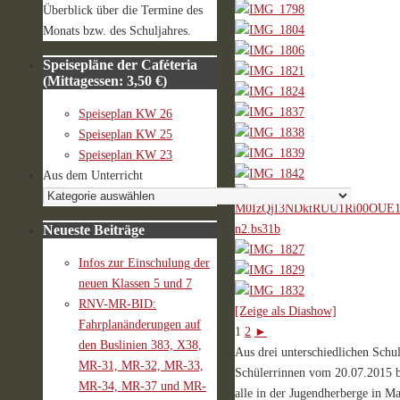
Überblick über die Termine des
Monats bzw. des Schuljahres.
Speisepläne der Caféteria
(Mittagessen: 3,50 €)
Speiseplan KW 26
Speiseplan KW 25
Speiseplan KW 23
Aus dem Unterricht
Neueste Beiträge
Infos zur Einschulung der
neuen Klassen 5 und 7
RNV-MR-BID:
[Zeige als Diashow]
Fahrplanänderungen auf
1
2
►
den Buslinien 383, X38,
Aus drei unterschiedlichen Sch
MR-31, MR-32, MR-33,
Schülerrinnen vom 20.07.2015 b
MR-34, MR-37 und MR-
alle in der Jugendherberge in M