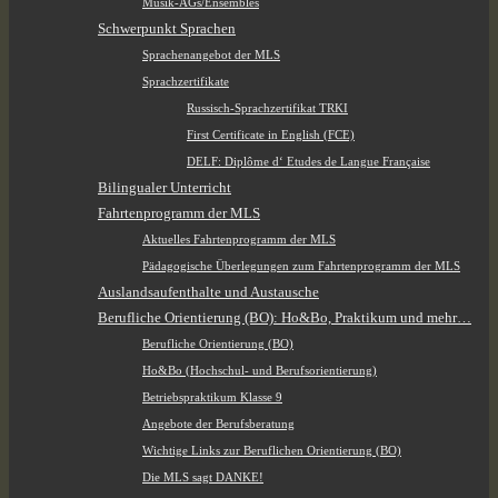
Musik-AGs/Ensembles
Schwerpunkt Sprachen
Sprachenangebot der MLS
Sprachzertifikate
Russisch-Sprachzertifikat TRKI
First Certificate in English (FCE)
DELF: Diplôme d‘ Etudes de Langue Française
Bilingualer Unterricht
Fahrtenprogramm der MLS
Aktuelles Fahrtenprogramm der MLS
Pädagogische Überlegungen zum Fahrtenprogramm der MLS
Auslandsaufenthalte und Austausche
Berufliche Orientierung (BO): Ho&Bo, Praktikum und mehr…
Berufliche Orientierung (BO)
Ho&Bo (Hochschul- und Berufsorientierung)
Betriebspraktikum Klasse 9
Angebote der Berufsberatung
Wichtige Links zur Beruflichen Orientierung (BO)
Die MLS sagt DANKE!