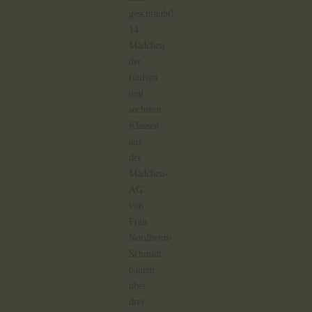
geschraubt!
14
Mädchen
der
fünften
und
sechsten
Klassen
aus
der
Mädchen-
AG
von
Frau
Nordheim-
Schmidt
bauten
über
drei