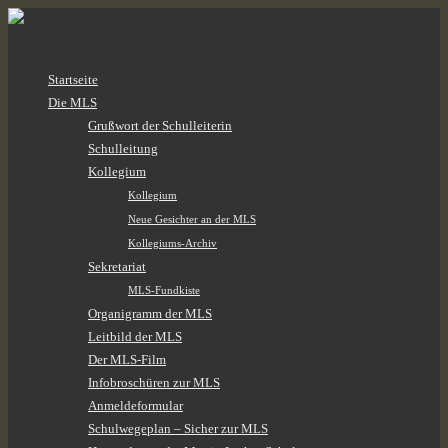
Zum
Startseite
Inhalt
Die MLS
springen
Grußwort der Schulleiterin
Schulleitung
Kollegium
Kollegium
Neue Gesichter an der MLS
Kollegiums-Archiv
Sekretariat
MLS-Fundkiste
Organigramm der MLS
Leitbild der MLS
Der MLS-Film
Infobroschüren zur MLS
Anmeldeformular
Schulwegeplan – Sicher zur MLS