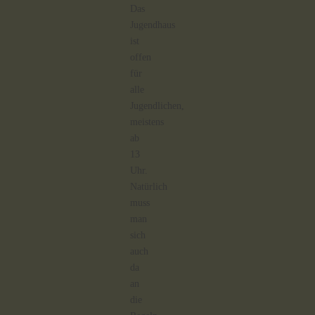
Das
Jugendhaus
ist
offen
für
alle
Jugendlichen,
meistens
ab
13
Uhr.
Natürlich
muss
man
sich
auch
da
an
die