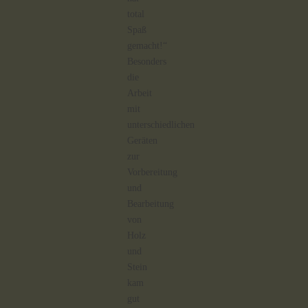
total
Spaß
gemacht!“
Besonders
die
Arbeit
mit
unterschiedlichen
Geräten
zur
Vorbereitung
und
Bearbeitung
von
Holz
und
Stein
kam
gut