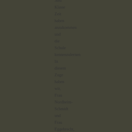
5ten
Klasse
Zeit
haben
anzukommen
und
die
Schule
kennenzulernen.
In
diesem
Zuge
haben
wir,
Frau
Nordheim-
Schmidt
und
Frau
Eggebrecht,