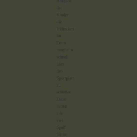
Aufgabe
der
Kinder
die
Hühnchen
im
Team
möglichst
schnell
über
den
Sportplatz
zu
schießen.
Dabei
hatten
alle
viel
Spaß!
Gerne