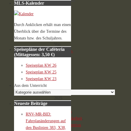
MLS-Kalender
in
der
Jgst.
7
Durch Anklicken erhält man einen
Überblick über die Termine des
Monats bzw. des Schuljahres.
Von
Speisepläne der Caféteria
Homepage-
(Mittagessen: 3,50 €)
AG
5.
Speiseplan KW 26
Juni
Speiseplan KW 25
2025
Speiseplan KW 23
5.
Aus dem Unterricht
Juni
2025
Neueste Beiträge
Schuljahr
2024/2025
,
RNV-MR-BID:
Schulsozialarbeit
,
Fahrplanänderungen auf
Suchtprävention
den Buslinien 383, X38,