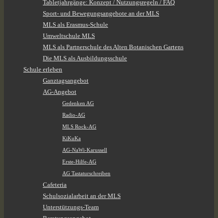
Tabletjahrgänge: Konzept / Nutzungsregeln / FAQ
Sport- und Bewegungsangebote an der MLS
MLS als Erasmus-Schule
Umweltschule MLS
MLS als Partnerschule des Alten Botanischen Gartens
Die MLS als Ausbildungsschule
Schule erleben
Ganztagsangebot
AG-Angebot
Gedenken AG
Radio-AG
MLS Rock-AG
KiKuKa
AG-NaWi-Karussell
Erste-Hilfe-AG
AG Tastaturschreiben
Cafeteria
Schulsozialarbeit an der MLS
Unterstützungs-Team