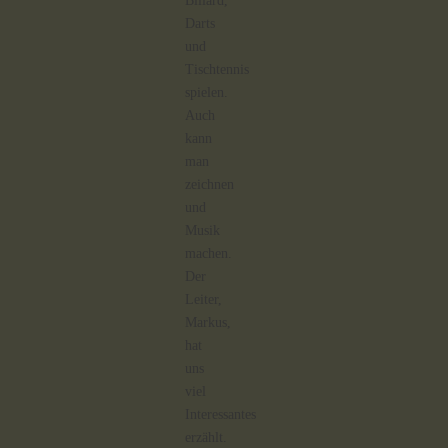
Billard,
Darts
und
Tischtennis
spielen.
Auch
kann
man
zeichnen
und
Musik
machen.
Der
Leiter,
Markus,
hat
uns
viel
Interessantes
erzählt.