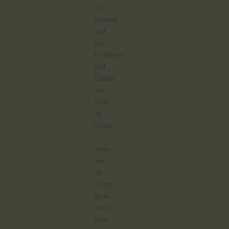
zu
bereiten
und
bei
Problemen
und
Fragen
zur
Seite
zu
stehen.
Wenn
Sie
als
Eltern
gerne
mehr
über