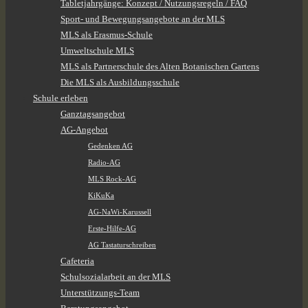
Tabletjahrgänge: Konzept / Nutzungsregeln / FAQ
Sport- und Bewegungsangebote an der MLS
MLS als Erasmus-Schule
Umweltschule MLS
MLS als Partnerschule des Alten Botanischen Gartens
Die MLS als Ausbildungsschule
Schule erleben
Ganztagsangebot
AG-Angebot
Gedenken AG
Radio-AG
MLS Rock-AG
KiKuKa
AG-NaWi-Karussell
Erste-Hilfe-AG
AG Tastaturschreiben
Cafeteria
Schulsozialarbeit an der MLS
Unterstützungs-Team