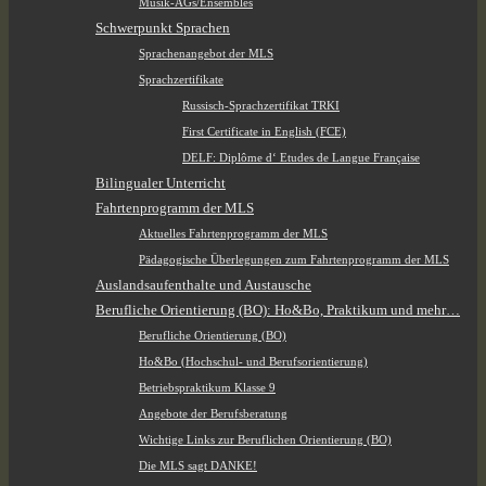
Musik-AGs/Ensembles
Schwerpunkt Sprachen
Sprachenangebot der MLS
Sprachzertifikate
Russisch-Sprachzertifikat TRKI
First Certificate in English (FCE)
DELF: Diplôme d‘ Etudes de Langue Française
Bilingualer Unterricht
Fahrtenprogramm der MLS
Aktuelles Fahrtenprogramm der MLS
Pädagogische Überlegungen zum Fahrtenprogramm der MLS
Auslandsaufenthalte und Austausche
Berufliche Orientierung (BO): Ho&Bo, Praktikum und mehr…
Berufliche Orientierung (BO)
Ho&Bo (Hochschul- und Berufsorientierung)
Betriebspraktikum Klasse 9
Angebote der Berufsberatung
Wichtige Links zur Beruflichen Orientierung (BO)
Die MLS sagt DANKE!