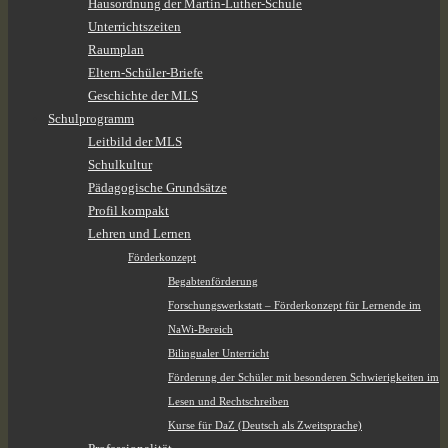
Hausordnung der Martin-Luther-Schule
Unterrichtszeiten
Raumplan
Eltern-Schüler-Briefe
Geschichte der MLS
Schulprogramm
Leitbild der MLS
Schulkultur
Pädagogische Grundsätze
Profil kompakt
Lehren und Lernen
Förderkonzept
Begabtenförderung
Forschungswerkstatt – Förderkonzept für Lernende im
NaWi-Bereich
Bilingualer Unterricht
Förderung der Schüler mit besonderen Schwierigkeiten im
Lesen und Rechtschreiben
Kurse für DaZ (Deutsch als Zweitsprache)