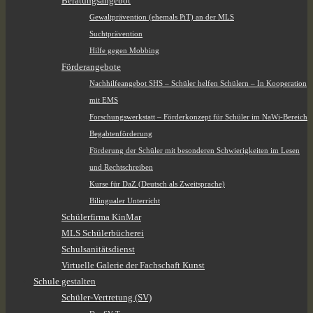
Beratungsangebot
Gewaltprävention (ehemals PiT) an der MLS
Suchtprävention
Hilfe gegen Mobbing
Förderangebote
Nachhilfeangebot SHS – Schüler helfen Schülern – In Kooperation
mit EMS
Forschungswerkstatt – Förderkonzept für Schüler im NaWi-Bereich
Begabtenförderung
Förderung der Schüler mit besonderen Schwierigkeiten im Lesen
und Rechtschreiben
Kurse für DaZ (Deutsch als Zweitsprache)
Bilingualer Unterricht
Schülerfirma KinMar
MLS Schülerbücherei
Schulsanitätsdienst
Virtuelle Galerie der Fachschaft Kunst
Schule gestalten
Schüler-Vertretung (SV)