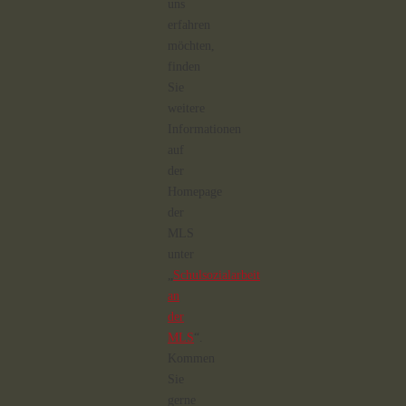
uns
erfahren
möchten,
finden
Sie
weitere
Informationen
auf
der
Homepage
der
MLS
unter
„
Schulsozialarbeit
an
der
MLS
“.
Kommen
Sie
gerne