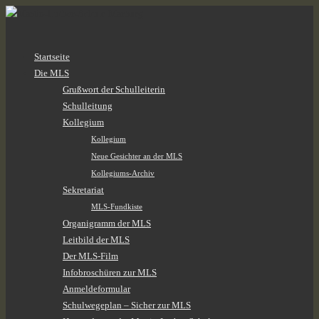
Zum
Startseite
Inhalt
Die MLS
springen
Grußwort der Schulleiterin
Schulleitung
Kollegium
Kollegium
Neue Gesichter an der MLS
Kollegiums-Archiv
Sekretariat
MLS-Fundkiste
Organigramm der MLS
Leitbild der MLS
Der MLS-Film
Infobroschüren zur MLS
Anmeldeformular
Schulwegeplan – Sicher zur MLS