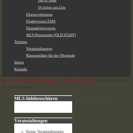
Das SV-Team
SV-Arbeit und Ziele
Elternvertretung
Förderverein EMS
Ehemaligenverein
MLS-Pensionäre (OLD STAFF)
Termine
Veranstaltungen
Klausurpläne für die Oberstufe
Intern
Kontakt
Start
»
Archiv (nach Schuljahren)
»
Schuljahr 2023/24
»
Einführungswoche
für die 5. Klassen
Einführungswoche
MLS-Infobroschüren
für
die
5.
Veranstaltungen
Klassen
Keine Veranstaltungen