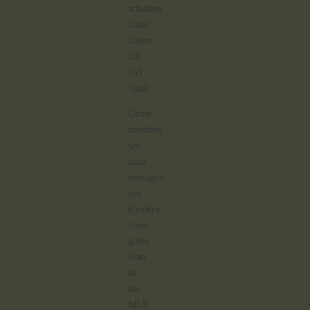
schießen.
Dabei
hatten
alle
viel
Spaß!
Gerne
möchten
wir
dazu
beitragen,
den
Kindern
einen
guten
Start
in
der
MLS