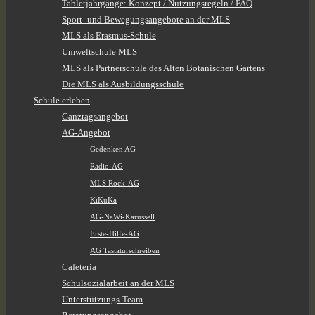
Tabletjahrgänge: Konzept / Nutzungsregeln / FAQ
Sport- und Bewegungsangebote an der MLS
MLS als Erasmus-Schule
Umweltschule MLS
MLS als Partnerschule des Alten Botanischen Gartens
Die MLS als Ausbildungsschule
Schule erleben
Ganztagsangebot
AG-Angebot
Gedenken AG
Radio-AG
MLS Rock-AG
KiKuKa
AG-NaWi-Karussell
Erste-Hilfe-AG
AG Tastaturschreiben
Cafeteria
Schulsozialarbeit an der MLS
Unterstützungs-Team