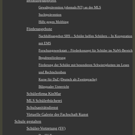
Beratungsangebot
Gewaltprävention (ehemals PiT) an der MLS
Suchtprävention
Hilfe gegen Mobbing
Förderangebote
Nachhilfeangebot SHS – Schüler helfen Schülern – In Kooperation
mit EMS
Forschungswerkstatt – Förderkonzept für Schüler im NaWi-Bereich
Begabtenförderung
Förderung der Schüler mit besonderen Schwierigkeiten im Lesen
und Rechtschreiben
Kurse für DaZ (Deutsch als Zweitsprache)
Bilingualer Unterricht
Schülerfirma KinMar
MLS Schülerbücherei
Schulsanitätsdienst
Virtuelle Galerie der Fachschaft Kunst
Schule gestalten
Schüler-Vertretung (SV)