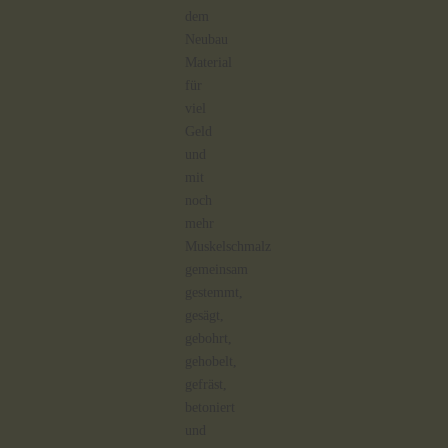
dem
Neubau
Material
für
viel
Geld
und
mit
noch
mehr
Muskelschmalz
gemeinsam
gestemmt,
gesägt,
gebohrt,
gehobelt,
gefräst,
betoniert
und