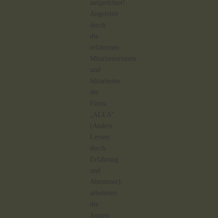
aufgerichtet!
Angeleitet
durch
die
erfahrenen
Mitarbeiterinnen
und
Mitarbeiter
der
Firma
„ALEA“
(Anders
Lernen
durch
Erfahrung
und
Abenteuer),
arbeiteten
die
Jungen