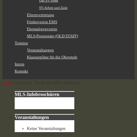
Das SV-Team
SV-Arbeit und Ziele
Elternvertretung
Förderverein EMS
Ehemaligenverein
MLS-Pensionäre (OLD STAFF)
Termine
Veranstaltungen
Klausurpläne für die Oberstufe
Intern
Kontakt
Start
»
Kategorie "Rund ums MLS-Gebäude"
Kategorie:
MLS-Infobroschüren
Rund
ums
MLS-
Veranstaltungen
Gebäude
Keine Veranstaltungen
800