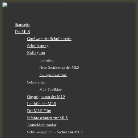
Zum
Startseite
Inhalt
Die MLS
springen
Grußwort der Schulleiterin
Schulleitung
Kollegium
Kollegium
Neue Gesichter an der MLS
Kollegiums-Archiv
Sekretariat
MLS-Fundkiste
Organigramm der MLS
Leitbild der MLS
Der MLS-Film
Infobroschüren zur MLS
Anmeldeformular
Schulwegeplan – Sicher zur MLS