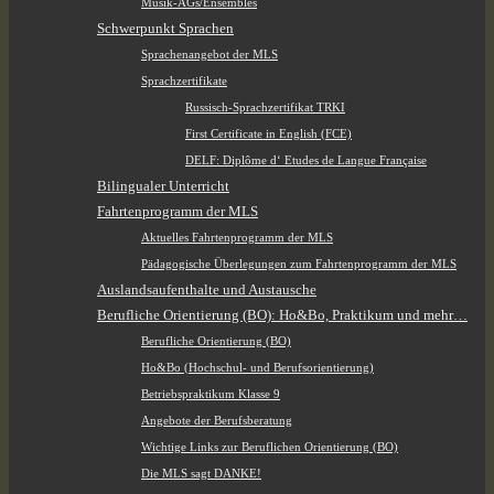
Musik-AGs/Ensembles
Schwerpunkt Sprachen
Sprachenangebot der MLS
Sprachzertifikate
Russisch-Sprachzertifikat TRKI
First Certificate in English (FCE)
DELF: Diplôme d‘ Etudes de Langue Française
Bilingualer Unterricht
Fahrtenprogramm der MLS
Aktuelles Fahrtenprogramm der MLS
Pädagogische Überlegungen zum Fahrtenprogramm der MLS
Auslandsaufenthalte und Austausche
Berufliche Orientierung (BO): Ho&Bo, Praktikum und mehr…
Berufliche Orientierung (BO)
Ho&Bo (Hochschul- und Berufsorientierung)
Betriebspraktikum Klasse 9
Angebote der Berufsberatung
Wichtige Links zur Beruflichen Orientierung (BO)
Die MLS sagt DANKE!