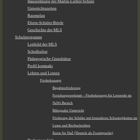
Hausordnung der Martin-Luther-Schule
Unterrichtszeiten
Raumplan
Eltern-Schüler-Briefe
Geschichte der MLS
Schulprogramm
Leitbild der MLS
Schulkultur
Pädagogische Grundsätze
Profil kompakt
Lehren und Lernen
Förderkonzept
Begabtenförderung
Forschungswerkstatt – Förderkonzept für Lernende im
NaWi-Bereich
Bilingualer Unterricht
Förderung der Schüler mit besonderen Schwierigkeiten im
Lesen und Rechtschreiben
Kurse für DaZ (Deutsch als Zweitsprache)