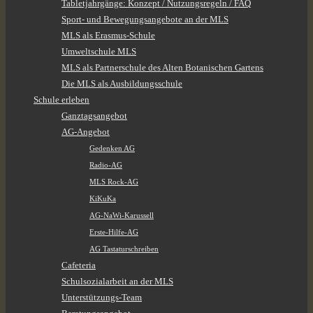
Tabletjahrgänge: Konzept / Nutzungsregeln / FAQ
Sport- und Bewegungsangebote an der MLS
MLS als Erasmus-Schule
Umweltschule MLS
MLS als Partnerschule des Alten Botanischen Gartens
Die MLS als Ausbildungsschule
Schule erleben
Ganztagsangebot
AG-Angebot
Gedenken AG
Radio-AG
MLS Rock-AG
KiKuKa
AG-NaWi-Karussell
Erste-Hilfe-AG
AG Tastaturschreiben
Cafeteria
Schulsozialarbeit an der MLS
Unterstützungs-Team