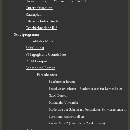
Hausordnung der Martin-Luther-Schule
Unterrichtszeiten
Raumplan
Eltern-Schüler-Briefe
Geschichte der MLS
Schulprogramm
Leitbild der MLS
Schulkultur
Pädagogische Grundsätze
Profil kompakt
Lehren und Lernen
Förderkonzept
Begabtenförderung
Forschungswerkstatt – Förderkonzept für Lernende im
NaWi-Bereich
Bilingualer Unterricht
Förderung der Schüler mit besonderen Schwierigkeiten im
Lesen und Rechtschreiben
Kurse für DaZ (Deutsch als Zweitsprache)