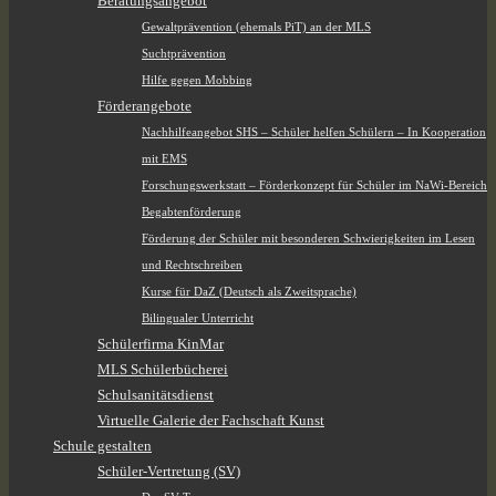
Beratungsangebot
Gewaltprävention (ehemals PiT) an der MLS
Suchtprävention
Hilfe gegen Mobbing
Förderangebote
Nachhilfeangebot SHS – Schüler helfen Schülern – In Kooperation
mit EMS
Forschungswerkstatt – Förderkonzept für Schüler im NaWi-Bereich
Begabtenförderung
Förderung der Schüler mit besonderen Schwierigkeiten im Lesen
und Rechtschreiben
Kurse für DaZ (Deutsch als Zweitsprache)
Bilingualer Unterricht
Schülerfirma KinMar
MLS Schülerbücherei
Schulsanitätsdienst
Virtuelle Galerie der Fachschaft Kunst
Schule gestalten
Schüler-Vertretung (SV)