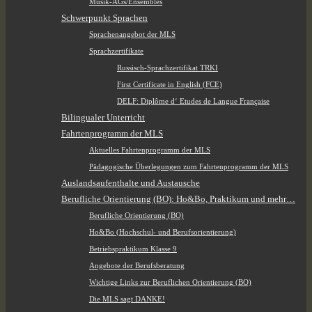
Musik-AGs/Ensembles
Schwerpunkt Sprachen
Sprachenangebot der MLS
Sprachzertifikate
Russisch-Sprachzertifikat TRKI
First Certificate in English (FCE)
DELF: Diplôme d‘ Etudes de Langue Française
Bilingualer Unterricht
Fahrtenprogramm der MLS
Aktuelles Fahrtenprogramm der MLS
Pädagogische Überlegungen zum Fahrtenprogramm der MLS
Auslandsaufenthalte und Austausche
Berufliche Orientierung (BO): Ho&Bo, Praktikum und mehr…
Berufliche Orientierung (BO)
Ho&Bo (Hochschul- und Berufsorientierung)
Betriebspraktikum Klasse 9
Angebote der Berufsberatung
Wichtige Links zur Beruflichen Orientierung (BO)
Die MLS sagt DANKE!