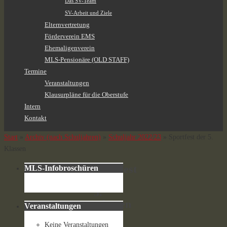
Das SV-Team
SV-Arbeit und Ziele
Elternvertretung
Förderverein EMS
Ehemaligenverein
MLS-Pensionäre (OLD STAFF)
Termine
Veranstaltungen
Klausurpläne für die Oberstufe
Intern
Kontakt
Start
»
Archiv (nach Schuljahren)
»
Schuljahr 2022/23
»
Sportfest der 5.
Klassen
Sportfest
MLS-Infobroschüren
der
5.
Klassen
Veranstaltungen
Keine Veranstaltungen