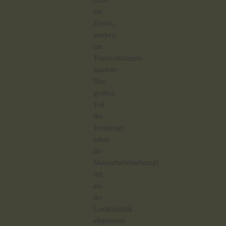
nicht
um
Einzel-,
sondern
um
Teamwettkämpfe
handelte.
Den
größten
Teil
des
Vormittags
nahm
der
Mannschaftsfünfkampf
mit
aus
der
Leichtathletik
adaptierten