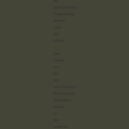
der
anschließenden
Siegerehrung
durften
dann
alle
jubeln
–
jede
Klasse
war
bei
den
verschiedenen
Wettkämpfen
mindestens
einmal
in
den
vorderen