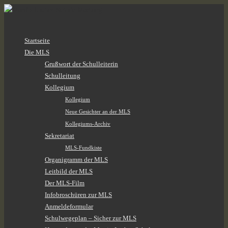
Zum
Startseite
Inhalt
Die MLS
springen
Grußwort der Schulleiterin
Schulleitung
Kollegium
Kollegium
Neue Gesichter an der MLS
Kollegiums-Archiv
Sekretariat
MLS-Fundkiste
Organigramm der MLS
Leitbild der MLS
Der MLS-Film
Infobroschüren zur MLS
Anmeldeformular
Schulwegeplan – Sicher zur MLS