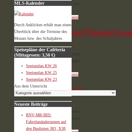
MLS-Kalender
Veranstaltungen
Weitere
Informationen
Durch Anklicken erhält man einen
Konzert/Theater/Les
Überblick über die Termine des
Monats bzw. des Schuljahres.
Keine
Speisepläne der Caféteria
bevorstehenden
(Mittagessen: 3,50 €)
Veranstaltungen
Speiseplan KW 26
Weitere
Speiseplan KW 25
Informationen
Speiseplan KW 23
Aus dem Unterricht
Termine
Neueste Beiträge
Keine
bevorstehenden
RNV-MR-BID:
Veranstaltungen
Fahrplanänderungen auf
Weitere
den Buslinien 383, X38,
Informationen