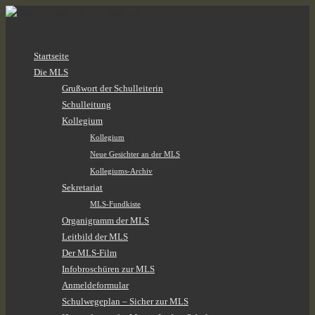
Zum
Startseite
Inhalt
Die MLS
springen
Grußwort der Schulleiterin
Schulleitung
Kollegium
Kollegium
Neue Gesichter an der MLS
Kollegiums-Archiv
Sekretariat
MLS-Fundkiste
Organigramm der MLS
Leitbild der MLS
Der MLS-Film
Infobroschüren zur MLS
Anmeldeformular
Schulwegeplan – Sicher zur MLS