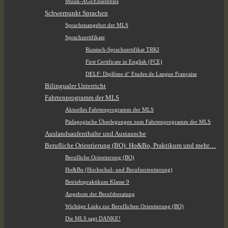
Musik-AGs/Ensembles
Schwerpunkt Sprachen
Sprachenangebot der MLS
Sprachzertifikate
Russisch-Sprachzertifikat TRKI
First Certificate in English (FCE)
DELF: Diplôme d‘ Etudes de Langue Française
Bilingualer Unterricht
Fahrtenprogramm der MLS
Aktuelles Fahrtenprogramm der MLS
Pädagogische Überlegungen zum Fahrtenprogramm der MLS
Auslandsaufenthalte und Austausche
Berufliche Orientierung (BO): Ho&Bo, Praktikum und mehr…
Berufliche Orientierung (BO)
Ho&Bo (Hochschul- und Berufsorientierung)
Betriebspraktikum Klasse 9
Angebote der Berufsberatung
Wichtige Links zur Beruflichen Orientierung (BO)
Die MLS sagt DANKE!