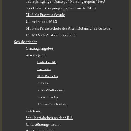
Tabletjahrgänge: Konzept / Nutzungsregeln / FAQ
Sport- und Bewegungsangebote an der MLS
MLS als Erasmus-Schule
Umweltschule MLS
MLS als Partnerschule des Alten Botanischen Gartens
Die MLS als Ausbildungsschule
Schule erleben
Ganztagsangebot
AG-Angebot
Gedenken AG
Radio-AG
MLS Rock-AG
KiKuKa
AG-NaWi-Karussell
Erste-Hilfe-AG
AG Tastaturschreiben
Cafeteria
Schulsozialarbeit an der MLS
Unterstützungs-Team