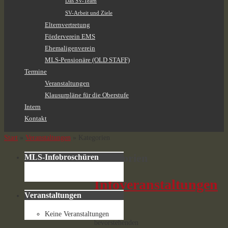
Das SV-Team
SV-Arbeit und Ziele
Elternvertretung
Förderverein EMS
Ehemaligenverein
MLS-Pensionäre (OLD STAFF)
Termine
Veranstaltungen
Klausurpläne für die Oberstufe
Intern
Kontakt
Start
»
Veranstaltungen
»
Kategorien
Kategorien
MLS-Infobroschüren
Infoveranstaltungen
Veranstaltungen
Keine
Keine Veranstaltungen
bevorstehenden