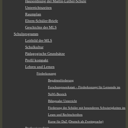
Hausordnung der Martin-Luther-Schule
Unterrichtszeiten
Raumplan
Eltern-Schüler-Briefe
Geschichte der MLS
Schulprogramm
Leitbild der MLS
Schulkultur
Pädagogische Grundsätze
Profil kompakt
Lehren und Lernen
Förderkonzept
Begabtenförderung
Forschungswerkstatt – Förderkonzept für Lernende im
NaWi-Bereich
Bilingualer Unterricht
Förderung der Schüler mit besonderen Schwierigkeiten im
Lesen und Rechtschreiben
Kurse für DaZ (Deutsch als Zweitsprache)