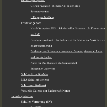
Beratungsangebot
Gewaltprävention (ehemals PiT) an der MLS
Suchtprävention
Hilfe gegen Mobbing
Förderangebote
Nachhilfeangebot SHS – Schüler helfen Schülern – In Kooperation
mit EMS
Forschungswerkstatt – Förderkonzept für Schüler im NaWi-Bereich
Begabtenförderung
Förderung der Schüler mit besonderen Schwierigkeiten im Lesen
und Rechtschreiben
Kurse für DaZ (Deutsch als Zweitsprache)
Bilingualer Unterricht
Schülerfirma KinMar
MLS Schülerbücherei
Schulsanitätsdienst
Virtuelle Galerie der Fachschaft Kunst
Schule gestalten
Schüler-Vertretung (SV)