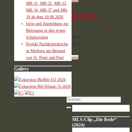
MR-31, MR-32, MR-33,
MR-34, MR-37 und MR-
Wettbewerb
39 ab dem 10.08.2026
Infos und Anmeldung zur
Keine
Betreuung in den ersten
bevorstehenden
Schulwochen
Veranstaltungen
Projekt Nachkriegskirche
Weitere
in Marburg am Beispiel
Informationen
von St. Peter und Paul
Gallery
Powered
by
Events
Manager
Suchen
nach:
Suchen
MLS-Clip „Die Rede“
(2024)