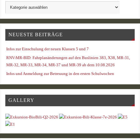
NEUESTE BEITRÄGE
Infos zur Einschulung der neuen Klassen 5 und 7
RNV-MR-BID: Fahrplanänderungen auf den Buslinien 383, X38, MR-31,
MR-32, MR-33, MR-34, MR-37 und MR-39 ab dem 10.08.2026
Infos und Anmeldung zur Betreuung in den ersten Schulwochen
GALLERY