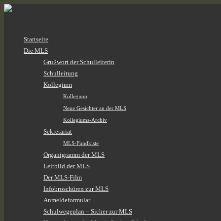
Zum
Startseite
Inhalt
Die MLS
springen
Grußwort der Schulleiterin
Schulleitung
Kollegium
Kollegium
Neue Gesichter an der MLS
Kollegiums-Archiv
Sekretariat
MLS-Fundkiste
Organigramm der MLS
Leitbild der MLS
Der MLS-Film
Infobroschüren zur MLS
Anmeldeformular
Schulwegeplan – Sicher zur MLS