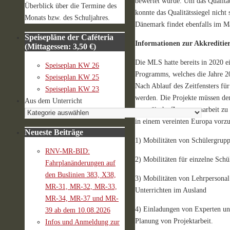
bewertet wurde. Um das Qualität
Überblick über die Termine des
konnte das Qualitätssiegel nich
Monats bzw. des Schuljahres.
Dänemark findet ebenfalls im Mä
Speisepläne der Caféteria
Informationen zur Akkreditie
(Mittagessen: 3,50 €)
Die MLS hatte bereits in 2020 ei
Speiseplan KW 26
Programms, welches die Jahre 20
Speiseplan KW 25
Nach Ablauf des Zeitfensters fü
Speiseplan KW 23
werden. Die Projekte müssen den 
Aus dem Unterricht
europäische Zusammenarbeit zu f
in einem vereinten Europa vorz
Neueste Beiträge
1) Mobilitäten von Schülergrupp
RNV-MR-BID:
2) Mobilitäten für einzelne Sch
Fahrplanänderungen auf
den Buslinien 383, X38,
3) Mobilitäten von Lehrpersonal
MR-31, MR-32, MR-33,
Unterrichten im Ausland
MR-34, MR-37 und MR-
4) Einladungen von Experten un
39 ab dem 10.08.2026
Planung von Projektarbeit.
Infos und Anmeldung zur