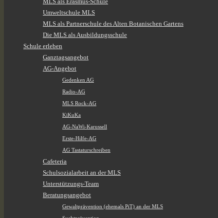
MLS als Erasmus-Schule
Umweltschule MLS
MLS als Partnerschule des Alten Botanischen Gartens
Die MLS als Ausbildungsschule
Schule erleben
Ganztagsangebot
AG-Angebot
Gedenken AG
Radio-AG
MLS Rock-AG
KiKuKa
AG-NaWi-Karussell
Erste-Hilfe-AG
AG Tastaturschreiben
Cafeteria
Schulsozialarbeit an der MLS
Unterstützungs-Team
Beratungsangebot
Gewaltprävention (ehemals PiT) an der MLS