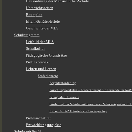
Hausordnung der Martin-Luther-Schule
Unterrichtszeiten
Raumplan
Eltern-Schüler-Briefe
Geschichte der MLS
Schulprogramm
Leitbild der MLS
Schulkultur
Pädagogische Grundsätze
Profil kompakt
Lehren und Lernen
Förderkonzept
Begabtenförderung
Forschungswerkstatt – Förderkonzept für Lernende im NaW
Bilingualer Unterricht
Förderung der Schüler mit besonderen Schwierigkeiten im 
Kurse für DaZ (Deutsch als Zweitsprache)
Professionalität
Entwicklungsprojekte
Schule mit Profil