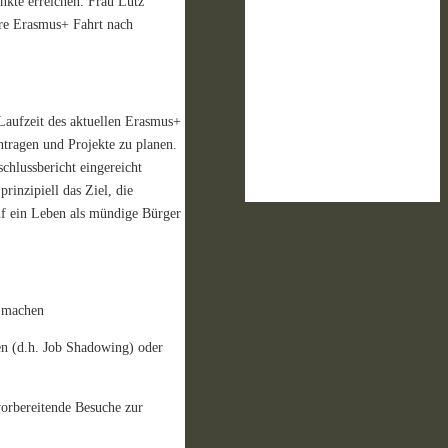
nkte erreichen. Frau Lutz
ere Erasmus+ Fahrt nach
 Laufzeit des aktuellen Erasmus+
ntragen und Projekte zu planen.
chlussbericht eingereicht
rinzipiell das Ziel, die
uf ein Leben als mündige Bürger
a machen
en (d.h. Job Shadowing) oder
orbereitende Besuche zur