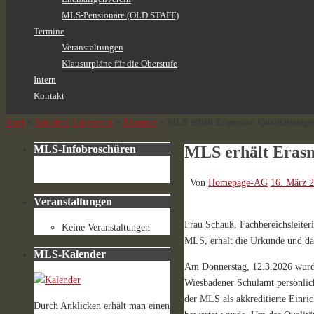
MLS-Pensionäre (OLD STAFF)
Termine
Veranstaltungen
Klausurpläne für die Oberstufe
Intern
Kontakt
Start
»
Aus dem Unterricht
»
Erasmus
»
MLS erhält Erasmus+ Qualitätssiege
MLS erhält Erasm
MLS-Infobroschüren
Von
Homepage-AG
16. März 
Veranstaltungen
Frau Schauß, Fachbereichsleiteri
Keine Veranstaltungen
MLS, erhält die Urkunde und da
MLS-Kalender
Am Donnerstag, 12.3.2026 wurde 
Wiesbadener Schulamt persönlich
der MLS als akkreditierte Einric
Durch Anklicken erhält man einen