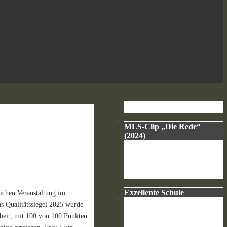
MLS-Clip „Die Rede“
(2024)
Exzellente Schule
lichen Veranstaltung im
s Qualitätssiegel 2025 wurde
rbeit, mit 100 von 100 Punkten