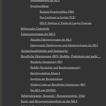
Sprachenangebot der MLS
Sprachzertifikate
Russisch-Sprachzertifikat TRKI
First Certificate in English (FCE)
DELF: Diplôme d‘ Etudes de Langue Française
Bilingualer Unterricht
Fahrtenprogramm der MLS
Aktuelles Fahrtenprogramm der MLS
Pädagogische Überlegungen zum Fahrtenprogramm der MLS
Auslandsaufenthalte und Austausche
Berufliche Orientierung (BO): Ho&Bo, Praktikum und mehr…
Berufliche Orientierung (BO)
Ho&Bo (Hochschul- und Berufsorientierung)
Betriebspraktikum Klasse 9
Angebote der Berufsberatung
Wichtige Links zur Beruflichen Orientierung (BO)
Die MLS sagt DANKE!
Tabletjahrgänge: Konzept / Nutzungsregeln / FAQ
Sport- und Bewegungsangebote an der MLS