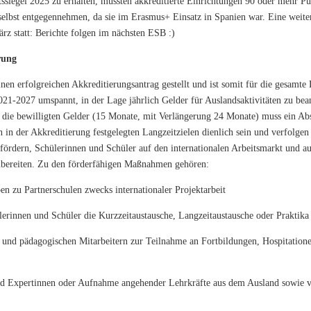
ssiegel 2025 zu erhalten, mussten akkreditierte Einrichtungen 90 oder mehr Pu
t selbst entgegennehmen, da sie im Erasmus+ Einsatz in Spanien war. Eine weit
rz statt: Berichte folgen im nächsten ESB :)
rung
nen erfolgreichen Akkreditierungsantrag gestellt und ist somit für die gesamte
21-2027 umspannt, in der Lage jährlich Gelder für Auslandsaktivitäten zu bea
r die bewilligten Gelder (15 Monate, mit Verlängerung 24 Monate) muss ein Abs
in der Akkreditierung festgelegten Langzeitzielen dienlich sein und verfolgen p
ördern, Schülerinnen und Schüler auf den internationalen Arbeitsmarkt und a
ubereiten. Zu den förderfähigen Maßnahmen gehören:
en zu Partnerschulen zwecks internationaler Projektarbeit
ülerinnen und Schüler die Kurzzeitaustausche, Langzeitaustausche oder Praktik
 und pädagogischen Mitarbeitern zur Teilnahme an Fortbildungen, Hospitation
d Expertinnen oder Aufnahme angehender Lehrkräfte aus dem Ausland sowie v