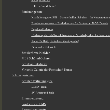
Suchtprävention
Hilfe gegen Mobbing
Förderangebote
Nachhilfeangebot SHS – Schüler helfen Schülern – In Kooperation 
Forschungswerkstatt – Förderkonzept für Schüler im NaWi-Bereich
Begabtenförderung
Förderung der Schüler mit besonderen Schwierigkeiten im Lesen un
Kurse für DaZ (Deutsch als Zweitsprache)
Bilingualer Unterricht
Schülerfirma KinMar
MLS Schülerbücherei
Schulsanitätsdienst
Virtuelle Galerie der Fachschaft Kunst
Schule gestalten
Schüler-Vertretung (SV)
Das SV-Team
SV-Arbeit und Ziele
Elternvertretung
Förderverein EMS
Ehemaligenverein