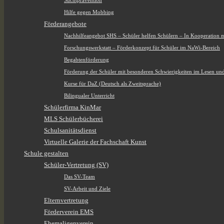
Suchtprävention
Hilfe gegen Mobbing
Förderangebote
Nachhilfeangebot SHS – Schüler helfen Schülern – In Kooperation 
Forschungswerkstatt – Förderkonzept für Schüler im NaWi-Bereich
Begabtenförderung
Förderung der Schüler mit besonderen Schwierigkeiten im Lesen un
Kurse für DaZ (Deutsch als Zweitsprache)
Bilingualer Unterricht
Schülerfirma KinMar
MLS Schülerbücherei
Schulsanitätsdienst
Virtuelle Galerie der Fachschaft Kunst
Schule gestalten
Schüler-Vertretung (SV)
Das SV-Team
SV-Arbeit und Ziele
Elternvertretung
Förderverein EMS
Ehemaligenverein