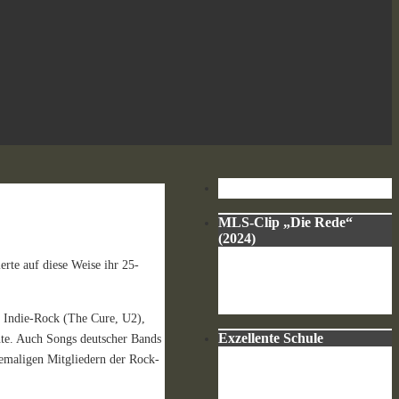
MLS-Clip „Die Rede“
(2024)
erte auf diese Weise ihr 25-
re Indie-Rock (The Cure, U2),
Exzellente Schule
hte. Auch Songs deutscher Bands
hemaligen Mitgliedern der Rock-