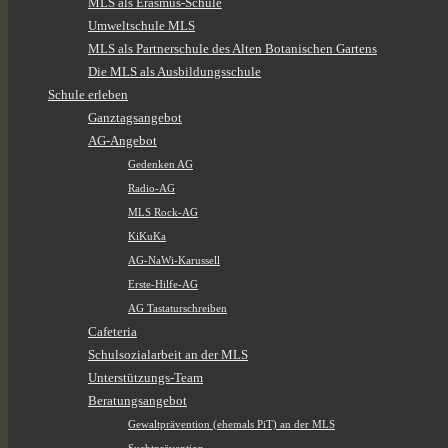
MLS als Erasmus-Schule
Umweltschule MLS
MLS als Partnerschule des Alten Botanischen Gartens
Die MLS als Ausbildungsschule
Schule erleben
Ganztagsangebot
AG-Angebot
Gedenken AG
Radio-AG
MLS Rock-AG
KiKuKa
AG-NaWi-Karussell
Erste-Hilfe-AG
AG Tastaturschreiben
Cafeteria
Schulsozialarbeit an der MLS
Unterstützungs-Team
Beratungsangebot
Gewaltprävention (ehemals PiT) an der MLS