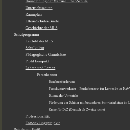
Hausordnung der Martin-Luther-Schule
Unterrichtszeiten
Raumplan
Eltern-Schüler-Briefe
Geschichte der MLS
Schulprogramm
Leitbild der MLS
Schulkultur
Pädagogische Grundsätze
Profil kompakt
Lehren und Lernen
Förderkonzept
Begabtenförderung
Forschungswerkstatt – Förderkonzept für Lernende im NaW
Bilingualer Unterricht
Förderung der Schüler mit besonderen Schwierigkeiten im 
Kurse für DaZ (Deutsch als Zweitsprache)
Professionalität
Entwicklungsprojekte
Schule mit Profil