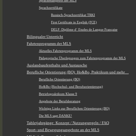
Sprachenangebot der MLS
Sprachzertifikate
Russisch-Sprachzertifikat TRKI
First Certificate in English (FCE)
DELF: Diplôme d‘ Etudes de Langue Française
Bilingualer Unterricht
Fahrtenprogramm der MLS
Aktuelles Fahrtenprogramm der MLS
Pädagogische Überlegungen zum Fahrtenprogramm der MLS
Auslandsaufenthalte und Austausche
Berufliche Orientierung (BO): Ho&Bo, Praktikum und mehr…
Berufliche Orientierung (BO)
Ho&Bo (Hochschul- und Berufsorientierung)
Betriebspraktikum Klasse 9
Angebote der Berufsberatung
Wichtige Links zur Beruflichen Orientierung (BO)
Die MLS sagt DANKE!
Tabletjahrgänge: Konzept / Nutzungsregeln / FAQ
Sport- und Bewegungsangebote an der MLS