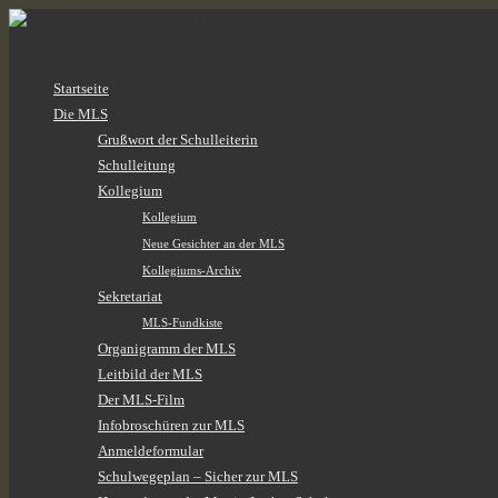
Zum
Startseite
Inhalt
Die MLS
springen
Grußwort der Schulleiterin
Schulleitung
Kollegium
Kollegium
Neue Gesichter an der MLS
Kollegiums-Archiv
Sekretariat
MLS-Fundkiste
Organigramm der MLS
Leitbild der MLS
Der MLS-Film
Infobroschüren zur MLS
Anmeldeformular
Schulwegeplan – Sicher zur MLS