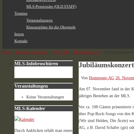
MLS-Pensionäre (OLD STAFF)
Termine
Veranstaltungen
Klausurpläne für die Oberstufe
Intern
Kontakt
Start
»
Aus dem Unterricht
»
WPU/AG
»
MLS-Rock-AG
»
Jubiläumskonzer
Jubiläumskonzer
MLS-Infobroschüren
Von
Homepage-AG
26. Novem
Veranstaltungen
Am 07. November fand in der K
jähriges Bestehen an der MLS.
Keine Veranstaltungen
Vor ca. 100 Gästen präsentierte
MLS-Kalender
über Pop-Rock-Songs von den Ki
(Wir sind Helden, Die Ärzte) wu
AG, z.B. David Schäfer (git) od
Durch Anklicken erhält man einen