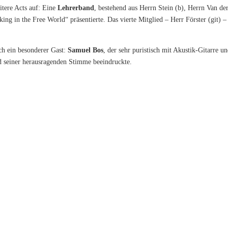
tere Acts auf: Eine
Lehrerband
, bestehend aus Herrn Stein (b), Herrn Van d
ing in the Free World“ präsentierte. Das vierte Mitglied – Herr Förster (git) – 
ch ein besonderer Gast:
Samuel Bos
, der sehr puristisch mit Akustik-Gitarre u
 seiner herausragenden Stimme beeindruckte.