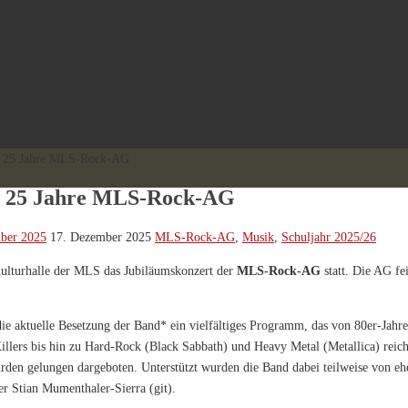
t 25 Jahre MLS-Rock-AG
t 25 Jahre MLS-Rock-AG
ber 2025
17. Dezember 2025
MLS-Rock-AG
,
Musik
,
Schuljahr 2025/26
ulturhalle der MLS das Jubiläumskonzert der
MLS-Rock-AG
statt. Die AG fei
 die aktuelle Besetzung der Band* ein vielfältiges Programm, das von 80er-Jah
llers bis hin zu Hard-Rock (Black Sabbath) und Heavy Metal (Metallica) reic
rden gelungen dargeboten. Unterstützt wurden die Band dabei teilweise von e
er Stian Mumenthaler-Sierra (git).