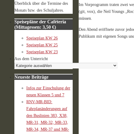
Überblick über die Termine des
Im Vorprogramm traten zwei wei
Monats bzw. des Schuljahres.
(git, vox), die Neil Youngs „Rock
müssen.
Speisepläne der Caféteria
(Mittagessen: 3,50 €)
Den Abend eröffnete zuvor jedo
Publikum mit eigenen Songs und
Speiseplan KW 26
Speiseplan KW 25
Speiseplan KW 23
Aus dem Unterricht
Neueste Beiträge
Infos zur Einschulung der
neuen Klassen 5 und 7
RNV-MR-BID:
Fahrplanänderungen auf
den Buslinien 383, X38,
MR-31, MR-32, MR-33,
MR-34, MR-37 und MR-