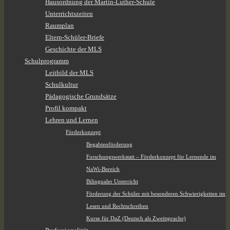
Hausordnung der Martin-Luther-Schule
Unterrichtszeiten
Raumplan
Eltern-Schüler-Briefe
Geschichte der MLS
Schulprogramm
Leitbild der MLS
Schulkultur
Pädagogische Grundsätze
Profil kompakt
Lehren und Lernen
Förderkonzept
Begabtenförderung
Forschungswerkstatt – Förderkonzept für Lernende im
NaWi-Bereich
Bilingualer Unterricht
Förderung der Schüler mit besonderen Schwierigkeiten im
Lesen und Rechtschreiben
Kurse für DaZ (Deutsch als Zweitsprache)