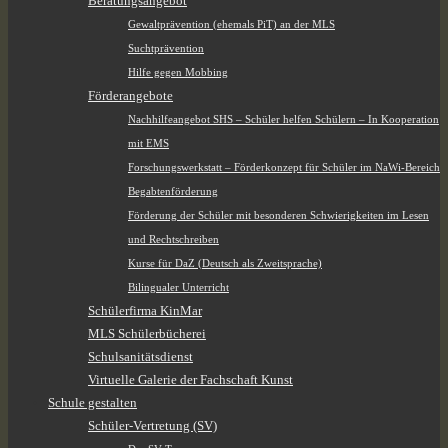
Beratungsangebot
Gewaltprävention (ehemals PiT) an der MLS
Suchtprävention
Hilfe gegen Mobbing
Förderangebote
Nachhilfeangebot SHS – Schüler helfen Schülern – In Kooperation
mit EMS
Forschungswerkstatt – Förderkonzept für Schüler im NaWi-Bereich
Begabtenförderung
Förderung der Schüler mit besonderen Schwierigkeiten im Lesen
und Rechtschreiben
Kurse für DaZ (Deutsch als Zweitsprache)
Bilingualer Unterricht
Schülerfirma KinMar
MLS Schülerbücherei
Schulsanitätsdienst
Virtuelle Galerie der Fachschaft Kunst
Schule gestalten
Schüler-Vertretung (SV)