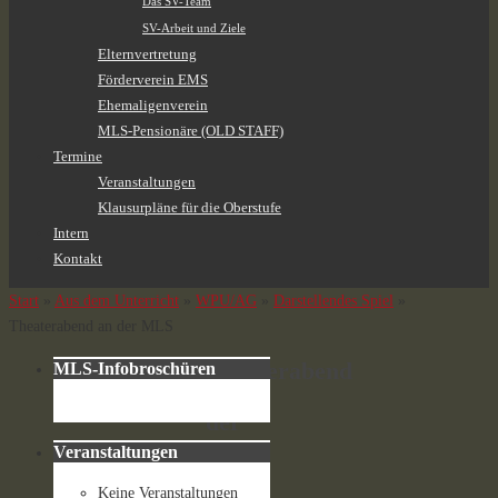
Das SV-Team
SV-Arbeit und Ziele
Elternvertretung
Förderverein EMS
Ehemaligenverein
MLS-Pensionäre (OLD STAFF)
Termine
Veranstaltungen
Klausurpläne für die Oberstufe
Intern
Kontakt
Start
»
Aus dem Unterricht
»
WPU/AG
»
Darstellendes Spiel
»
Theaterabend an der MLS
Theaterabend
MLS-Infobroschüren
an
der
MLS
Veranstaltungen
Keine Veranstaltungen