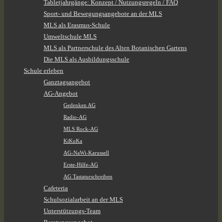
Tabletjahrgänge: Konzept / Nutzungsregeln / FAQ
Sport- und Bewegungsangebote an der MLS
MLS als Erasmus-Schule
Umweltschule MLS
MLS als Partnerschule des Alten Botanischen Gartens
Die MLS als Ausbildungsschule
Schule erleben
Ganztagsangebot
AG-Angebot
Gedenken AG
Radio-AG
MLS Rock-AG
KiKuKa
AG-NaWi-Karussell
Erste-Hilfe-AG
AG Tastaturschreiben
Cafeteria
Schulsozialarbeit an der MLS
Unterstützungs-Team