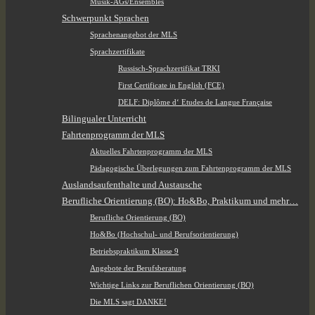
Musik-AGs/Ensembles
Schwerpunkt Sprachen
Sprachenangebot der MLS
Sprachzertifikate
Russisch-Sprachzertifikat TRKI
First Certificate in English (FCE)
DELF: Diplôme d‘ Etudes de Langue Française
Bilingualer Unterricht
Fahrtenprogramm der MLS
Aktuelles Fahrtenprogramm der MLS
Pädagogische Überlegungen zum Fahrtenprogramm der MLS
Auslandsaufenthalte und Austausche
Berufliche Orientierung (BO): Ho&Bo, Praktikum und mehr…
Berufliche Orientierung (BO)
Ho&Bo (Hochschul- und Berufsorientierung)
Betriebspraktikum Klasse 9
Angebote der Berufsberatung
Wichtige Links zur Beruflichen Orientierung (BO)
Die MLS sagt DANKE!