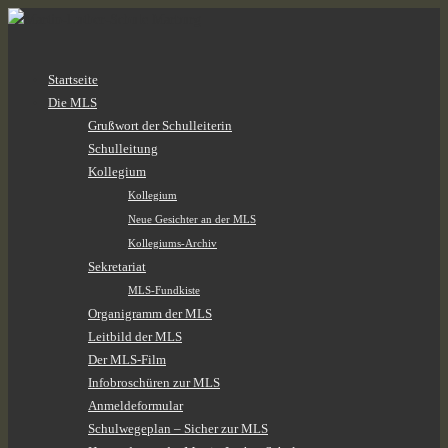
Zum
Startseite
Inhalt
Die MLS
springen
Grußwort der Schulleiterin
Schulleitung
Kollegium
Kollegium
Neue Gesichter an der MLS
Kollegiums-Archiv
Sekretariat
MLS-Fundkiste
Organigramm der MLS
Leitbild der MLS
Der MLS-Film
Infobroschüren zur MLS
Anmeldeformular
Schulwegeplan – Sicher zur MLS